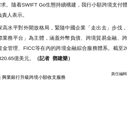
。隨着SWIFT Go生態持續構建，我行小額跨境支付
負責人表示。
高水平對外開放格局，緊隨中國企業「走出去」步伐，
際業務平台」為主體，涵蓋外幣負債、跨境貿易金融、
管理、FICC等在內的跨境金融綜合服務體系。截至20
0.65億美元。
（記者 鄧建樂）
責任編輯