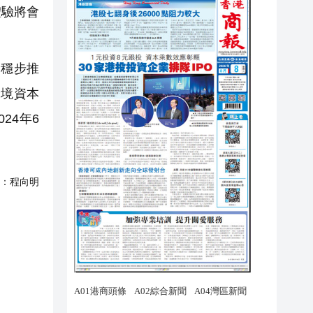
體驗將會
穩步推
跨境資本
24年6
：
程向明