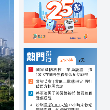
20:39
20:34
21:08
20:55
20:42
20:42
24小時
7天
20:41
國家國防科技工業局認證：殲
10CE在國外無傷擊落多架戰機
20:40
黎智英案 | 黎庭上狀態穩定 再打
破西方抹黑言論
20:39
將軍澳男子涉襲警被捕 警員臉腳
20:34
受傷送院
粉嶺畫眉山山火逾12小時未救熄
濃煙影響九旬婦離家暫避