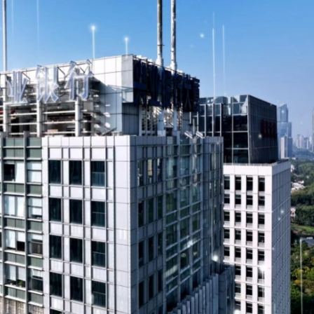
讀新玩法
圳，共奏客家文化傳承新篇章
理黎智英求情 罪證如山豈能妄想輕判
據見證文儒沉香從傳統邁向現代
察團來瓊考察
費約18億元
.58萬億 利潤總額近936億
讀新玩法
圳，共奏客家文化傳承新篇章