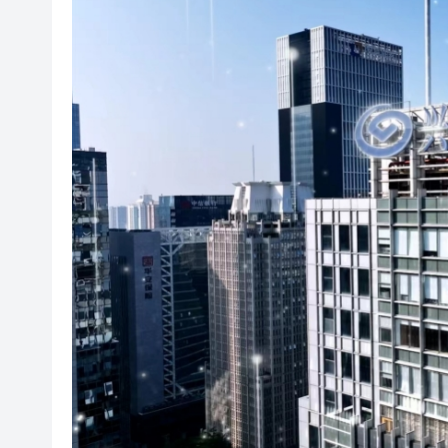
瀋陽鐵西校園閱讀活動解鎖閱
閩粵贛三地漢樂藝術家齊聚深
黎智英案｜吳良好：依法公正處
50餘位頂尖專家共話時代命題
海南澄邁文儒煥新升級 五組數
梁振英率港區全國政協委員考
2025年海南儋州以舊換新帶動消
山東26戶省屬國企去年合計營收2
瀋陽鐵西校園閱讀活動解鎖閱
閩粵贛三地漢樂藝術家齊聚深