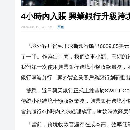
4小時內入賬 興業銀行升級跨
2024-08-19 14:12:51
原創
「境外客戶從毛里求斯銀行匯出6689.85
了一半。作為出口商，我們從事小額、高頻的
我們第一次使用興業銀行跨境小額收款服務，
銀行寧波分行一家外貿企業客戶為該行創新推
據悉，近日興業銀行正式上線基於SWIFT 
傳統小額跨境全額收款業務，興業銀行跨境小
會員履行4小時內入賬處理承諾，匯款時效高度
「當前，跨境收款普遍存在成本高、效率低等