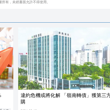
權所有，未經書面允許不得使用。
%
違約危機或將化解 「嶺南轉債」獲第三
購