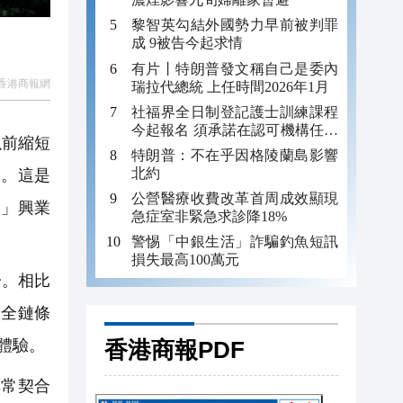
黎智英勾結外國勢力早前被判罪
成 9被告今起求情
有片丨特朗普發文稱自己是委內
香港商報網
瑞拉代總統 上任時間2026年1月
社福界全日制登記護士訓練課程
今起報名 須承諾在認可機構任職
以前縮短
至少三年
特朗普：不在乎因格陵蘭島影響
北約
高。這是
公營醫療收費改革首周成效顯現
！」興業
急症室非緊急求診降18%
警惕「中銀生活」詐騙釣魚短訊
損失最高100萬元
一。相比
對全鏈條
體驗。
香港商報PDF
常契合