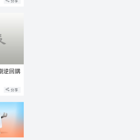
分享
天期逆回購
分享