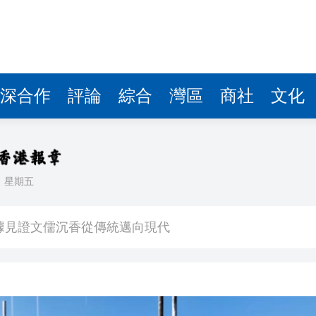
據見證文儒沉香從傳統邁向現代
察團來瓊考察
費約18億元
.58萬億 利潤總額近936億
深合作
評論
綜合
灣區
商社
文化
讀新玩法
圳，共奏客家文化傳承新篇章
理黎智英求情 罪證如山豈能妄想輕判
日
星期五
據見證文儒沉香從傳統邁向現代
察團來瓊考察
費約18億元
.58萬億 利潤總額近936億