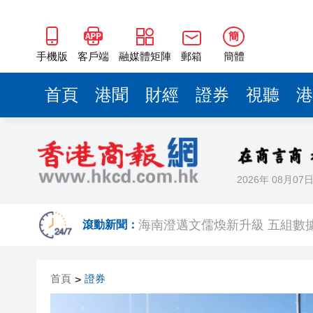
海南澄邁文儒煥新升級 五組數
梁振英率港區全國政協委員考
簡
2025年海南儋州以舊換新帶動消
手機版
客戶端
融媒體矩陣
郵箱
簡體
山東26戶省屬國企去年合計營收2
首頁
港聞
財經
證券
視聽
港
瀋陽鐵西校園閱讀活動解鎖閱
閩粵贛三地漢樂藝術家齊聚深
黎智英案｜吳良好：依法公正處
2026年 08月07
50餘位頂尖專家共話時代命題
海南澄邁文儒煥新升級 五組數
滾動新聞：
梁振英率港區全國政協委員考
首頁
證券
>
2025年海南儋州以舊換新帶動消
山東26戶省屬國企去年合計營收2