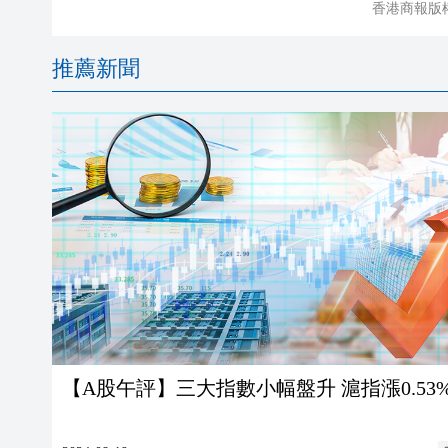
香港商報版
推薦新聞
【A股午評】三大指數小幅盤升 滬指漲0.53