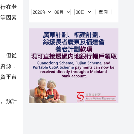
行在老
調等因素
，但從
換資源，
融資平台
。預計