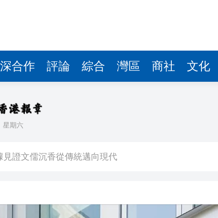
察團來瓊考察
費約18億元
.58萬億 利潤總額近936億
讀新玩法
深合作
評論
綜合
灣區
商社
文化
圳，共奏客家文化傳承新篇章
理黎智英求情 罪證如山豈能妄想輕判
日
星期六
據見證文儒沉香從傳統邁向現代
察團來瓊考察
費約18億元
.58萬億 利潤總額近936億
讀新玩法