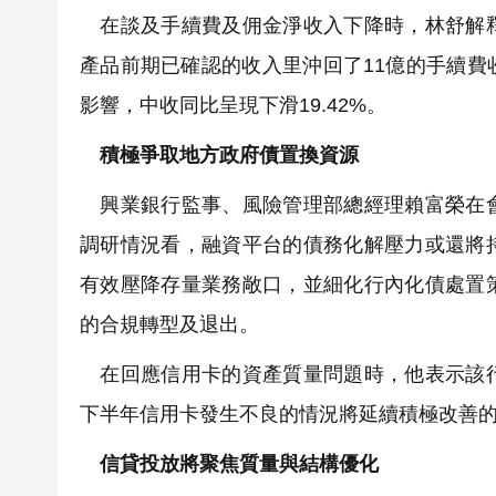
在談及手續費及佣金淨收入下降時，林舒解釋
產品前期已確認的收入里沖回了11億的手續
影響，中收同比呈現下滑19.42%。
積極爭取地方政府債置換資源
興業銀行監事、風險管理部總經理賴富榮在會
調研情況看，融資平台的債務化解壓力或還將
有效壓降存量業務敞口，並細化行內化債處置
的合規轉型及退出。
在回應信用卡的資產質量問題時，他表示該行
下半年信用卡發生不良的情況將延續積極改善
信貸投放將聚焦質量與結構優化