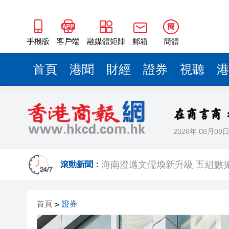
梁振英率港區全國政協委員考
2025年海南儋州以舊換新帶動消
簡
山東26戶省屬國企去年合計營收2
手機版
客戶端
融媒體矩陣
郵箱
簡體
瀋陽鐵西校園閱讀活動解鎖閱
首頁
港聞
財經
證券
視聽
港
閩粵贛三地漢樂藝術家齊聚深
黎智英案｜吳良好：依法公正處
50餘位頂尖專家共話時代命題
2026年 08月08
海南澄邁文儒煥新升級 五組數
梁振英率港區全國政協委員考
滾動新聞：
2025年海南儋州以舊換新帶動消
首頁
證券
>
山東26戶省屬國企去年合計營收2
瀋陽鐵西校園閱讀活動解鎖閱