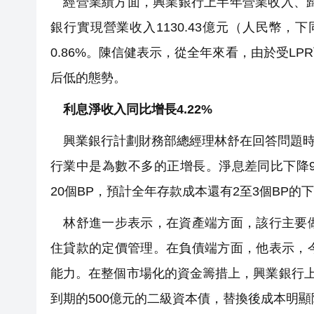
經營業績方面，興業銀行上半年營業收入、歸
銀行實現營業收入1130.43億元（人民幣，下
0.86%。陳信健表示，從全年來看，由於受L
后低的態勢。
利息淨收入同比增長4.22%
興業銀行計劃財務部總經理林舒在回答問題時表
行業中是為數不多的正增長。淨息差同比下降9
20個BP，預計全年存款成本還有2至3個BP的
林舒進一步表示，在資產端方面，該行主要做
住貸款的定價管理。在負債端方面，他表示，
能力。在整個市場化的資金籌措上，興業銀行上
到期的500億元的二級資本債，替換後成本明顯