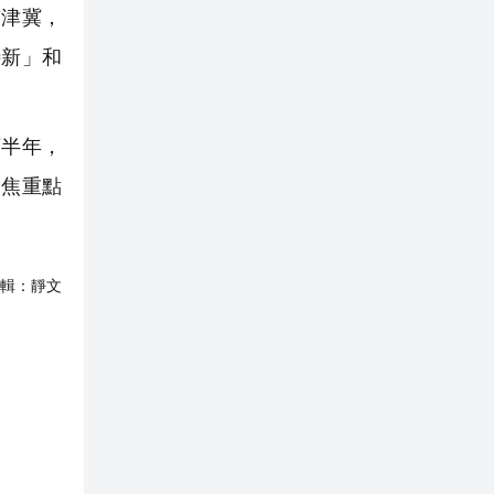
津冀，
特新」和
半年，
聚焦重點
輯：
靜文