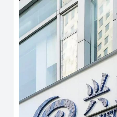
閩粵贛三地漢樂藝術家齊聚深
黎智英案｜吳良好：依法公正處
50餘位頂尖專家共話時代命題
海南澄邁文儒煥新升級 五組數
梁振英率港區全國政協委員考
2025年海南儋州以舊換新帶動消
山東26戶省屬國企去年合計營收2
瀋陽鐵西校園閱讀活動解鎖閱
閩粵贛三地漢樂藝術家齊聚深