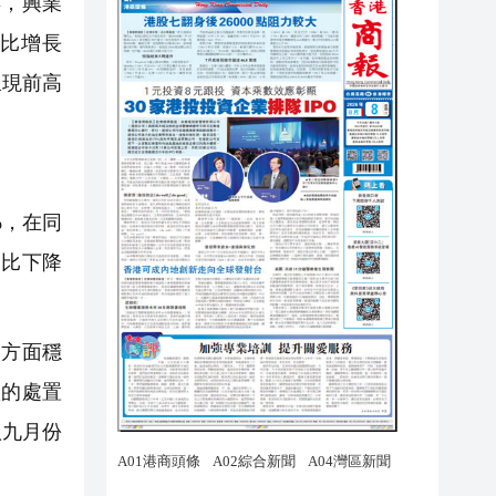
年，興業
同比增長
呈現前高
%，在同
同比下降
方面穩
款的處置
八九月份