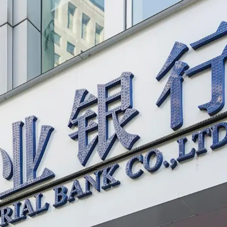
圳，共奏客家文化傳承新篇章
理黎智英求情 罪證如山豈能妄想輕判
據見證文儒沉香從傳統邁向現代
察團來瓊考察
費約18億元
.58萬億 利潤總額近936億
讀新玩法
圳，共奏客家文化傳承新篇章