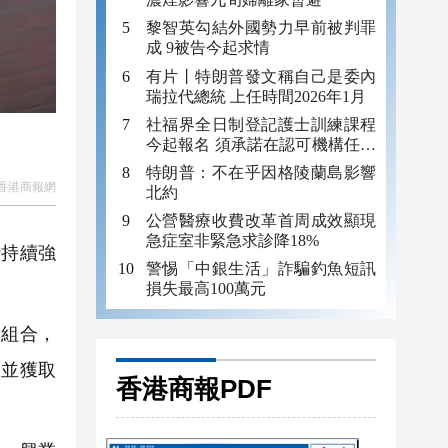
黎智英勾結外國勢力早前被判罪
成 9被告今起求情
有片丨特朗普發文稱自己是委內
瑞拉代總統 上任時間2026年1月
社福界全日制登記護士訓練課程
今起報名 須承諾在認可機構任職
至少三年
特朗普：不在乎因格陵蘭島影響
香港商報網
北約
公營醫療收費改革首周成效顯現
急症室非緊急求診降18%
行持續強
警惕「中銀生活」詐騙釣魚短訊
損失最高100萬元
組合，
，並獲取
香港商報PDF