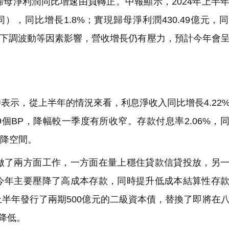
母淨利潤同比增速由負轉正。中報顯示，2024年上半
同），同比增長1.8%；實現歸母淨利潤430.49億元，
PR下調波動等因素影響，營收增長仍有壓力，預計今年會
示，從上半年的情況來看，利息淨收入同比增長4.22
個BP，降幅較一季度有所收窄。存款付息率2.06%，
下降空間。
了兩方面工作，一方面在量上穩住貸款信貸投放，另一
今年主要壓降了高成本存款，同時提升低成本結算性存
半年發行了兩期500億元的二級資本債，替換了即將在
降低。