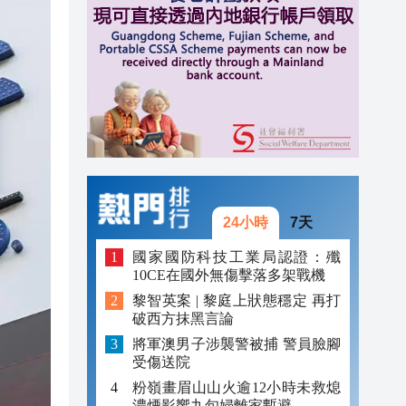
20:34
21:08
20:55
20:42
20:42
20:41
24小時
7天
20:40
國家國防科技工業局認證：殲
10CE在國外無傷擊落多架戰機
20:39
黎智英案 | 黎庭上狀態穩定 再打
破西方抹黑言論
20:34
將軍澳男子涉襲警被捕 警員臉腳
受傷送院
粉嶺畫眉山山火逾12小時未救熄
濃煙影響九旬婦離家暫避