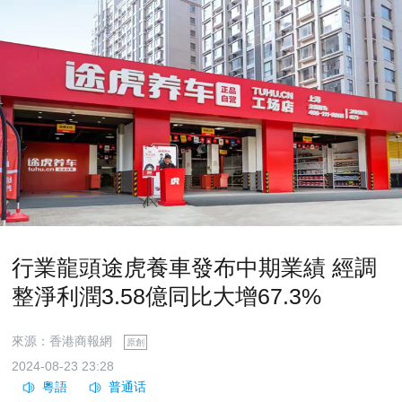
行業龍頭途虎養車發布中期業績 經調
整淨利潤3.58億同比大增67.3%
來源：香港商報網
原創
2024-08-23 23:28