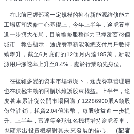
在此前已經部署一定規模的擁有新能源維修能力
工場店和返修中心基礎上，今年上半年，途虎養車
進一步擴大布局，目前維修服務能力已經覆蓋73個
城市。報告顯示，途虎養車新能源總支付用戶數持
續攀升，截至6月底前的12個月內達185萬，新能
源用戶滲透率上升至8.4%，處於行業領先身位。
在複雜多變的資本市場環境下，途虎養車管理層
也在積極主動的回購以維護股東權益。上半年，途
虎養車累計從公開市場回購了12286900股A類股
份並註銷，耗資2.04億港幣，每股收益進一步提
升。上半年，富達等全球知名機構增持途虎養車，
也顯示出投資機構對其未來發展的信心。
（記者