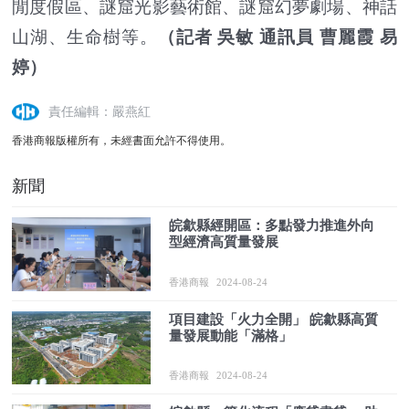
閒度假區、謎窟光影藝術館、謎窟幻夢劇場、神話
山湖、生命樹等。
（
記者 吳敏 通訊員 曹麗霞 易
婷
）
責任編輯：嚴燕紅
香港商報版權所有，未經書面允許不得使用。
新聞
皖歙縣經開區：多點發力推進外向
型經濟高質量發展
香港商報
2024-08-24
項目建設「火力全開」 皖歙縣高質
量發展動能「滿格」
香港商報
2024-08-24