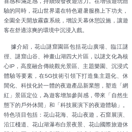
喜感和滿足感，持續煥發夜遊活力。在增強遊玩體
驗的同時，花山世界還在特色避暑服務上下功夫，
全園全天開放霧森系統，增設天幕休憩設施，讓遊
客在舒適涼爽的環境中沉浸入戲。
據介紹，花山謎窟園區包括花山廣場、臨江謎
徑、謎窟山谷、神畫山湖四大片區，以謎文化為核
心IP，高度融合傳統觀光景區、主題樂園、沉浸式
體驗等要素，在5G技術引領下打造集主題化、休
閒化、科技化於一體的夜遊產品新業態，塑造「網
紅」景區定位，為遊客增加參與感，帶來「自然生
態下的戶外休閒」和「科技展演下的夜遊體驗」。
特色項目包括：花山花海、花山夜遊，石窟展演、
沿江棧道、花山湖瀑布白景夜景、花山國際旅遊休