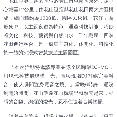
花山世界主題園區位於黃山市屯溪區東郊，距中
心城區12公里，由花山謎窟與花山花田兩大片區構
成，總面積約為1200畝。園區以松鼠「花仔」為
形象IP，以主題夜遊為特色，通過科技賦能，巧妙
將文化、科技、藝術與自然山水、千年謎窟、四季
花田進行融合，是一處集主題化、休閒化、科技化
於一體的沉浸式智慧旅遊主題園區。
「本次活動特邀請專業團隊全民嗨唱DJ+MC，
用現代科技展現聲、光、電與現場DJ打碟完美融
合，使人瞬間置身電音之境。」當晚6時許，還沒
到開始時間，花山謎窟花山廣場早就熱鬧起來，動
感的音樂、絢爛的燈光，忍不住隨着音樂搖擺。
隨着夜幕降臨，現場人氣火爆，《後來》《日不