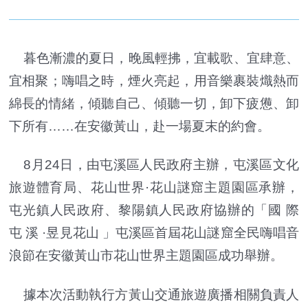
暮色漸濃的夏日，晚風輕拂，宜載歌、宜肆意、
宜相聚；嗨唱之時，煙火亮起，用音樂裹裝熾熱而
綿長的情緒，傾聽自己、傾聽一切，卸下疲憊、卸
下所有……在安徽黃山，赴一場夏末的約會。
8月24日，由屯溪區人民政府主辦，屯溪區文化
旅遊體育局、花山世界·花山謎窟主題園區承辦，
屯光鎮人民政府、黎陽鎮人民政府協辦的「國 際
屯 溪 ·昱見花山 」屯溪區首屆花山謎窟全民嗨唱音
浪節在安徽黃山市花山世界主題園區成功舉辦。
據本次活動執行方黃山交通旅遊廣播相關負責人