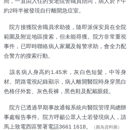
間，一直由入住的安老院舍職員陪同，病人於下午
約2時半被發現自行離開急症室。
院方接獲院舍職員求助後，隨即派保安員在全院
範圍及附近地區搜索，但未能尋獲。院方非常重視
事件，已即時聯絡病人家屬及報警求助，會全力配
合警方的搜索行動。
該名病人身高約1.45米，灰白色短髮，中等身
材。閉路電視紀錄顯示，病人離開醫院時身穿黑白
色格仔外套、灰色長褲，黑色鞋及配戴眼鏡。
院方已透過早期事故通報系統向醫院管理局總辦
事處報告事件。院方呼籲公眾人士若發現病人，請
馬上致電西區警署電話3661 1618。
（圖為資料圖）