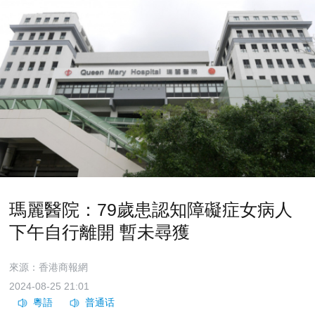
瑪麗醫院：79歲患認知障礙症女病人
下午自行離開 暫未尋獲
來源：香港商報網
2024-08-25 21:01