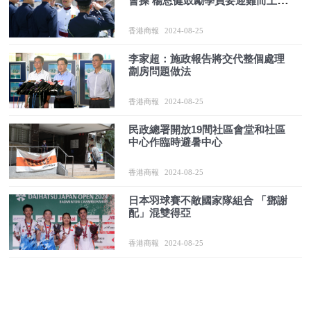
會操 楊恩健鼓勵學員要迎難而上、
砥礪前行
香港商報
2024-08-25
李家超：施政報告將交代整個處理
劏房問題做法
香港商報
2024-08-25
民政總署開放19間社區會堂和社區
中心作臨時避暑中心
香港商報
2024-08-25
日本羽球賽不敵國家隊組合 「鄧謝
配」混雙得亞
香港商報
2024-08-25