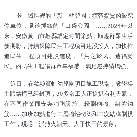
「老」城區裡的「新」幼兒園，擴容提質的醫院
停車位，見縫插綠的「口袋公園」……2024年以
來，安徽黃山市歙縣錨定時間節點，順應群眾生活
新期盼，持續保障民生工程項目建設投入，加快推
進民生工程項目建設進度，「用之於民、造福於
民」的民生工程讓群眾幸福感、滿足感持續增強。
近日，在歙縣賓虹幼兒園項目施工現場，教學樓
主體結構已經封頂，30多名工人正搶抓有利天氣，
在不同作業面安裝消防設施、粉刷砌牆、綁紮鋼
筋……加班加點進行二層牆體砌築和二次結構制模
工作，現場一派熱火朝天、大干快干的景象。