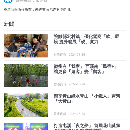
責任編輯：嚴燕紅
香港商報版權所有，未經書面允許不得使用。
新聞
皖黟縣宏村鎮：優化營商「軟」環
境 提升發展「硬」實力
香港商報
2024-08-26
徽州有「我家」 西溪南「民宿+」
讓更多「遊客」變「留客」
香港商報
2024-08-26
樂享黃山綠水青山 「小鐵人」齊聚
「大黃山」
香港商報
2024-08-25
打造屯溪「夜之夢」 首屆花山謎窟