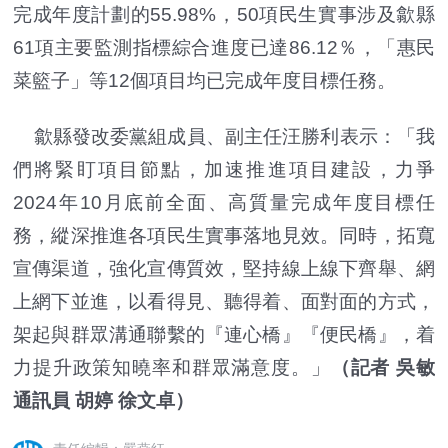
完成年度計劃的55.98%，50項民生實事涉及歙縣
61項主要監測指標綜合進度已達86.12％，「惠民
菜籃子」等12個項目均已完成年度目標任務。
歙縣發改委黨組成員、副主任汪勝利表示：「我
們將緊盯項目節點，加速推進項目建設，力爭
2024年10月底前全面、高質量完成年度目標任
務，縱深推進各項民生實事落地見效。同時，拓寬
宣傳渠道，強化宣傳質效，堅持線上線下齊舉、網
上網下並進，以看得見、聽得着、面對面的方式，
架起與群眾溝通聯繫的『連心橋』『便民橋』，着
力提升政策知曉率和群眾滿意度。」
（
記者 吳敏
通訊員 胡婷 徐文卓
）