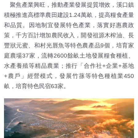
聚焦產業興旺，推動產業發展提質增效，溪口鎮
積極推進高標準農田建設1.24萬畝，提高糧食產量
和品質。因地制宜發展特色產業，落實好惠農政
策，千方百計增加農民收入，開發祖源木榨油、長
豐狀元蜜、和村光唇魚等特色農產品9個，培育家
庭農場37家，流轉2600餘畝土地發展糧食種植、
水產養殖等精品農業；推行「合作社+企業+基地
+農戶」經營模式，發展竹蓀等特色種植業450
畝，培育特色民宿63家。