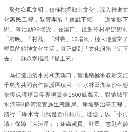
聚焦鄉風文明，積極挖掘鄉土文化，深入推進文
化惠民工程，紮實開展「送戲下鄉」「送電影下
鄉」等活動39場次，在溪口、祖源等村舉辦鄉村
「村晚」「村戲」「村賽」12場次，極大地豐富了
群眾的精神文化生活，真正做到「文化服務『沉下
去』，群眾幸福感『提上來』」。
為打造山清水秀和美溪口，當地積極爭取新安江
千島湖共同合作保護區項目、山水林田湖草沙生態
修復保護項目等專項資金1500餘萬元，對鎮域率
水河等3條河流實施生態護岸、岸坡整治等工程，
踐行「綠水青山就是金山銀山」理念，以「小河
清」保障「大河淨」；組織黨員、群眾、志願者參