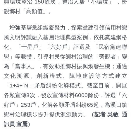
與環境整治 150餘次，整治人居「小環境」 ，扮
靚鄉村「高顏值」。
增強基層黨組織凝聚力，探索黨建引領信用村鄉
風文明評議融入基層治理典型案例，依托黨建網格
化、「十星戶」「六好戶」評選及 「民宿黨建聯
盟」等載體，引導村民從鄉村治理的「旁觀者」變
為「當事人」，有效助推鄉村振興煥發生機；通過
文化溯源、創新模式、陣地建設等方式建立
「1+4+ N」矛盾糾紛化解模式。截至目前，開展
各類宣傳8次，發放宣傳材料6000餘份，評選「六
好戶」253戶，化解各類矛盾糾紛65起，為溪口鎮
鄉村治理穩步提升提供源源動力。
（記者 吳敏 通
訊員 宣麗）