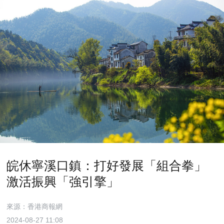
皖休寧溪口鎮：打好發展「組合拳」
激活振興「強引擎」
來源：香港商報網
2024-08-27 11:08