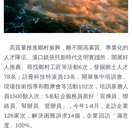
高質量推進鄉村振興，離不開高素質、專業化的
人才隊伍。溪口鎮依托新時代文明實踐所，開展好
人推薦、尋找鄉村工匠等活動6次，發掘鄉土人才
78名；註冊科技特派員13名，開展集中培訓會、
現場技術指導和觀摩會等活動102次，培訓基層人
員1500餘人次；5名駐企服務員當好「宣傳員、聯
絡員、幫辦員、督辦員」，今年1-8月，走訪企業
128家次，解決困難訴求14個，企業回訪「滿意
度」100%。