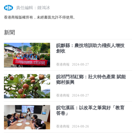
責任編輯：鍾鴻冰
香港商報版權所有，未經書面允許不得使用。
新聞
皖黟縣：農技培訓助力殘疾人增技
創收
香港商報
2024-08-27
皖祁門祁紅鄉：壯大特色產業 賦能
鄉村振興
香港商報
2024-08-27
皖屯溪區：以改革之筆寫好「教育
答卷」
香港商報
2024-08-26