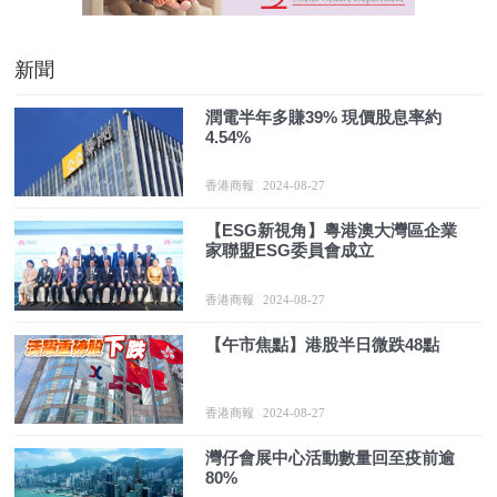
新聞
潤電半年多賺39% 現價股息率約
4.54%
香港商報
2024-08-27
【ESG新視角】粵港澳大灣區企業
家聯盟ESG委員會成立
香港商報
2024-08-27
【午市焦點】港股半日微跌48點
香港商報
2024-08-27
灣仔會展中心活動數量回至疫前逾
80%