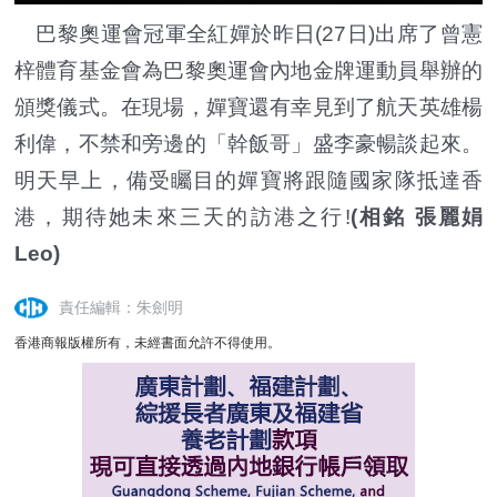
巴黎奧運會冠軍全紅嬋於昨日(27日)出席了曾憲
梓體育基金會為巴黎奧運會內地金牌運動員舉辦的
頒獎儀式。在現場，嬋寶還有幸見到了航天英雄楊
利偉，不禁和旁邊的「幹飯哥」盛李豪暢談起來。
明天早上，備受矚目的嬋寶將跟隨國家隊抵達香
港，期待她未來三天的訪港之行!
(相銘 張麗娟
Leo)
責任編輯：朱劍明
香港商報版權所有，未經書面允許不得使用。