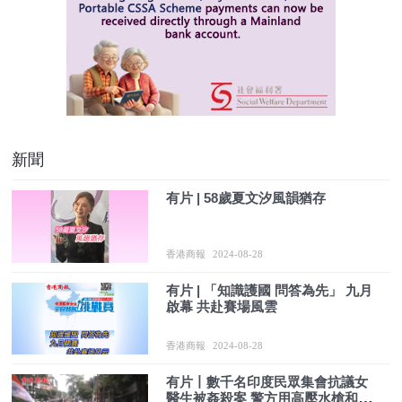
新聞
有片 | 58歲夏文汐風韻猶存
香港商報
2024-08-28
有片 | 「知識護國 問答為先」 九月
啟幕 共赴賽場風雲
香港商報
2024-08-28
有片丨數千名印度民眾集會抗議女
醫生被姦殺案 警方用高壓水槍和催