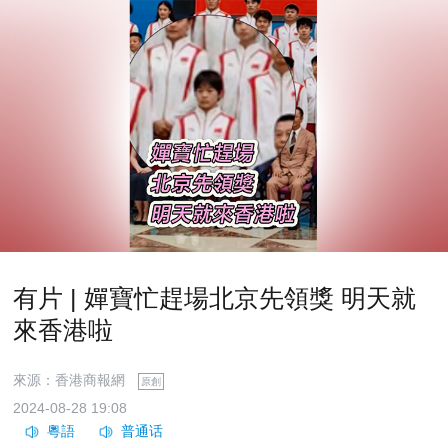
有片 | 嬋寶忙趕場北京先領獎 明天就
來香港啦
來源：香港商報網
原創
2024-08-28 19:08