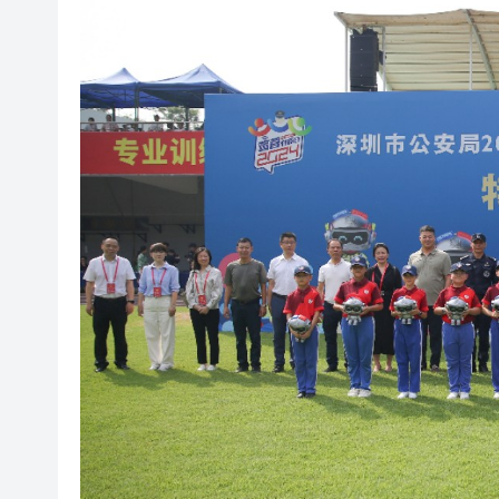
瀋陽鐵西校園閱讀活動解鎖閱
閩粵贛三地漢樂藝術家齊聚深
黎智英案｜吳良好：依法公正處
50餘位頂尖專家共話時代命題
海南澄邁文儒煥新升級 五組數
梁振英率港區全國政協委員考
2025年海南儋州以舊換新帶動消
山東26戶省屬國企去年合計營收2
瀋陽鐵西校園閱讀活動解鎖閱
閩粵贛三地漢樂藝術家齊聚深