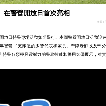
」在警營開放日首次亮相
來源：
營開放日特警專場活動如期舉行。本期警營開放日活動設
年警營12支隊伍的少警代表和家長、帶隊老師以及部
深圳特警各類極具震撼力的警務技能和警用裝備展示，並