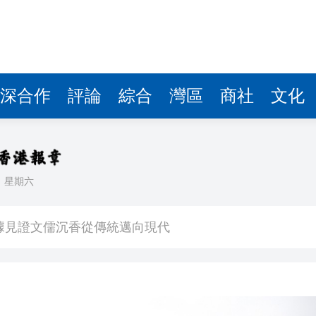
據見證文儒沉香從傳統邁向現代
察團來瓊考察
費約18億元
.58萬億 利潤總額近936億
深合作
評論
綜合
灣區
商社
文化
讀新玩法
圳，共奏客家文化傳承新篇章
理黎智英求情 罪證如山豈能妄想輕判
日
星期六
據見證文儒沉香從傳統邁向現代
察團來瓊考察
費約18億元
.58萬億 利潤總額近936億