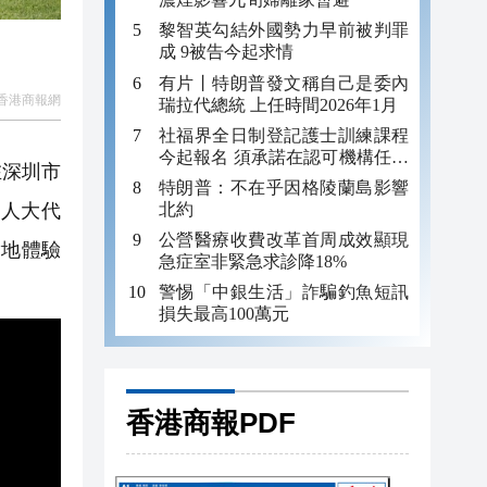
黎智英勾結外國勢力早前被判罪
成 9被告今起求情
有片丨特朗普發文稱自己是委內
香港商報網
瑞拉代總統 上任時間2026年1月
社福界全日制登記護士訓練課程
今起報名 須承諾在認可機構任職
在深圳市
至少三年
特朗普：不在乎因格陵蘭島影響
北約
分人大代
公營醫療收費改革首周成效顯現
實地體驗
急症室非緊急求診降18%
警惕「中銀生活」詐騙釣魚短訊
損失最高100萬元
香港商報PDF