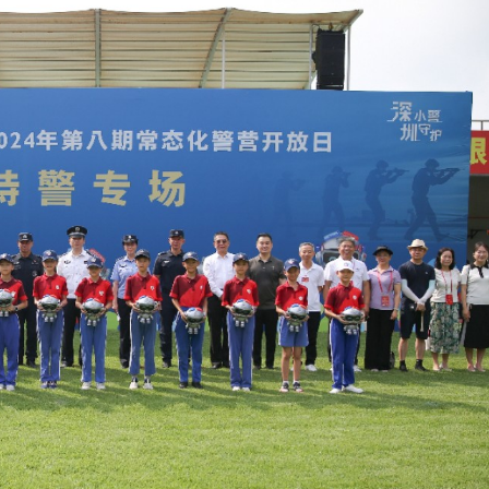
讀新玩法
圳，共奏客家文化傳承新篇章
理黎智英求情 罪證如山豈能妄想輕判
據見證文儒沉香從傳統邁向現代
察團來瓊考察
費約18億元
.58萬億 利潤總額近936億
讀新玩法
圳，共奏客家文化傳承新篇章