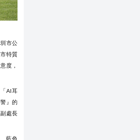
圳市公
城市特質
滿意度，
AI耳
小警』的
處副處長
、藍色