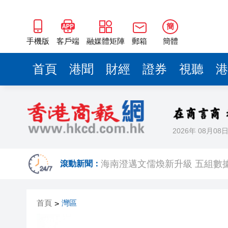
海南澄邁文儒煥新升級 五組數
梁振英率港區全國政協委員考
簡
2025年海南儋州以舊換新帶動消
手機版
客戶端
融媒體矩陣
郵箱
簡體
山東26戶省屬國企去年合計營收2
首頁
港聞
財經
證券
視聽
港
瀋陽鐵西校園閱讀活動解鎖閱
閩粵贛三地漢樂藝術家齊聚深
黎智英案｜吳良好：依法公正處
2026年 08月08
50餘位頂尖專家共話時代命題
海南澄邁文儒煥新升級 五組數
滾動新聞：
梁振英率港區全國政協委員考
首頁
灣區
>
2025年海南儋州以舊換新帶動消
山東26戶省屬國企去年合計營收2