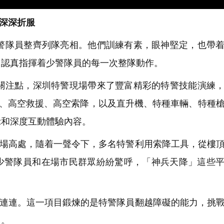
深深折服
隊員整齊列隊亮相。他們訓練有素，眼神堅定，也帶着
，認真指揮着少警隊員的每一次整隊動作。
注點，深圳特警現場帶來了豐富精彩的特警技能演練，
越、高空救援、高空索降，以及直升機、特種車輛、特種
示和深度互動體驗內容。
訓場高處，隨着一聲令下，多名特警利用索降工具，從樓
少警隊員和在場市民群眾紛紛驚呼，「神兵天降」這些
。
嘆連連。這一項目鍛煉的是特警隊員翻越障礙的能力，挑
力。