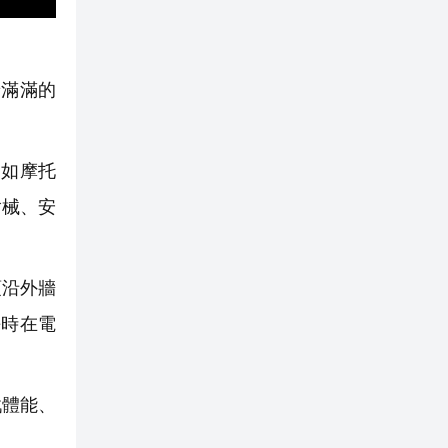
滿滿的
如摩托
槍械、安
頂沿外牆
平時在電
戰體能、