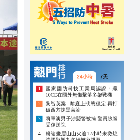
20:39
20:34
21:08
20:55
20:42
20:42
24小時
7天
20:41
國家國防科技工業局認證：殲
10CE在國外無傷擊落多架戰機
20:40
黎智英案 | 黎庭上狀態穩定 再打
破西方抹黑言論
20:39
將軍澳男子涉襲警被捕 警員臉腳
20:34
受傷送院
粉嶺畫眉山山火逾12小時未救熄
濃煙影響九旬婦離家暫避