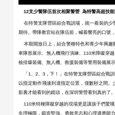
12支少警隊伍首次相聚警營 為特警高超技能
在特警支隊營區綜合戰訓場，統一着裝的少警
期待。帶隊教官站在隊伍前，喊着響亮的口號
本期開放日上，結合警種特色和青少年興趣關
車隊形展示、無人機飛行演練、110米障礙穿
檢排爆裝備、無人機、救援裝備等警用裝備展
「1、2、3，下！」在特警支隊營區綜合戰
以指定動作飛速到達指定位置，僅數秒之間。
影裏才能看到的鏡頭，在深圳警營看到真的了
110米特種障礙穿越的現場更是讓孩子們驚
生理極限，鍛造堅強、勇敢意志和心理適應能