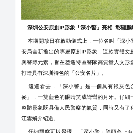
深圳公安原創IP形象「深小警」亮相 彰顯鵬
本期開放日在啟動儀式上，一位名叫「深小警
安局全新推出的專屬原創IP形象，這款實體
與警隊元素，旨在塑造特區警隊高質量人文形
打造具有深圳特色的「公安名片」。
遠遠看去，「深小警」是一個具有銀灰色金
麥」，一雙藍色的眼睛笑成彎彎的月牙。仔細
整體形象既具備人民警察的氣質，同時又有了
江雲飛介紹道。
仔細觀察可以發現，「深小警」除頭盔上有