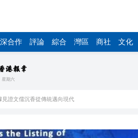
據見證文儒沉香從傳統邁向現代
察團來瓊考察
費約18億元
.58萬億 利潤總額近936億
深合作
評論
綜合
灣區
商社
文化
讀新玩法
圳，共奏客家文化傳承新篇章
理黎智英求情 罪證如山豈能妄想輕判
日
星期六
據見證文儒沉香從傳統邁向現代
察團來瓊考察
費約18億元
.58萬億 利潤總額近936億