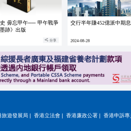
史 毋忘甲午── 甲午戰爭
交行半年賺452億派中期息0
墨跡》出版
分享
2024-08-28
港旅遊發展局
|
香港立法會
|
香港廉政公署
|
香港申訴專