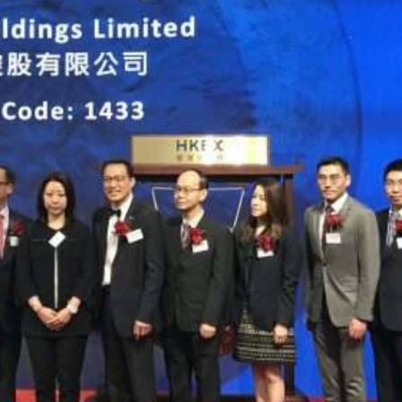
讀新玩法
圳，共奏客家文化傳承新篇章
理黎智英求情 罪證如山豈能妄想輕判
據見證文儒沉香從傳統邁向現代
察團來瓊考察
費約18億元
.58萬億 利潤總額近936億
讀新玩法
圳，共奏客家文化傳承新篇章