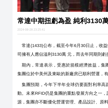
常達中期扭虧為盈 純利3130
2024-08-28 23:25:41
常達(1433)公布，截至今年6月30日止，收
司擁有人應佔溢利3130萬 元，而去年同期則虧損
期內，常達表示，受惠於規模經濟效益，集團毛
集團位於中美州及東歐的新廠房已順利營運，
集團預期，今年下半年全球仍要面對利率高踞
動。未來RFID仍是集團的重點發展方向之一
源，集團亦不斷優化營運管理、產品設計、原