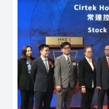
瀋陽鐵西校園閱讀活動解鎖閱
閩粵贛三地漢樂藝術家齊聚深
黎智英案｜吳良好：依法公正處
50餘位頂尖專家共話時代命題
海南澄邁文儒煥新升級 五組數
梁振英率港區全國政協委員考
2025年海南儋州以舊換新帶動消
山東26戶省屬國企去年合計營收2
瀋陽鐵西校園閱讀活動解鎖閱
閩粵贛三地漢樂藝術家齊聚深