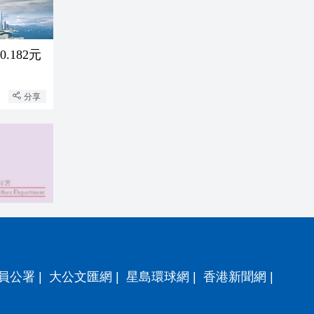
.182元
分享
員公署
|
大公文匯網
|
星島環球網
|
香港新聞網
|