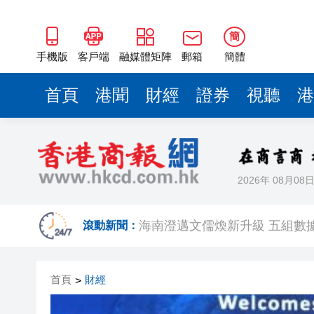
海南澄邁文儒煥新升級 五組數
梁振英率港區全國政協委員考
簡
2025年海南儋州以舊換新帶動消
手機版
客戶端
融媒體矩陣
郵箱
簡體
山東26戶省屬國企去年合計營收2
首頁
港聞
財經
證券
視聽
港
瀋陽鐵西校園閱讀活動解鎖閱
閩粵贛三地漢樂藝術家齊聚深
黎智英案｜吳良好：依法公正處
2026年 08月08
50餘位頂尖專家共話時代命題
海南澄邁文儒煥新升級 五組數
滾動新聞：
梁振英率港區全國政協委員考
首頁
財經
>
2025年海南儋州以舊換新帶動消
山東26戶省屬國企去年合計營收2