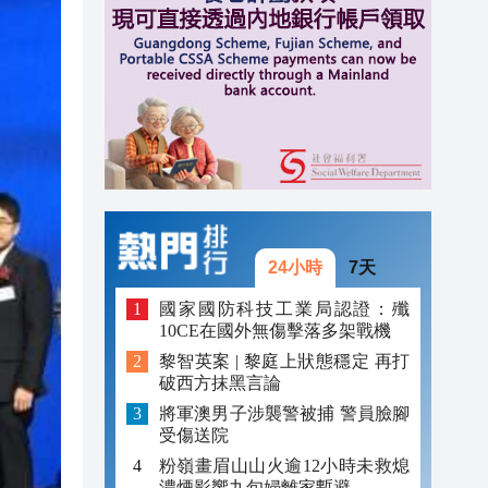
20:39
20:34
21:08
20:55
20:42
20:42
24小時
7天
20:41
國家國防科技工業局認證：殲
10CE在國外無傷擊落多架戰機
20:40
黎智英案 | 黎庭上狀態穩定 再打
破西方抹黑言論
20:39
將軍澳男子涉襲警被捕 警員臉腳
20:34
受傷送院
粉嶺畫眉山山火逾12小時未救熄
濃煙影響九旬婦離家暫避