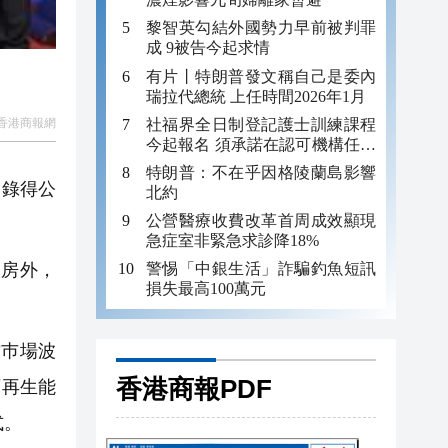
黎智英勾結外國勢力早前被判罪
成 9被告今起求情
有片丨特朗普發文稱自己是委內
瑞拉代總統 上任時間2026年1月
香港商報網
社福界全日制登記護士訓練課程
今起報名 須承諾在認可機構任職
至少三年
特朗普：不在乎因格陵蘭島影響
，錄得公
北約
公營醫療收費改革首周成效顯現
急症室非緊急求診降18%
廠房外，
警惕「中銀生活」詐騙釣魚短訊
損失最高100萬元
巿場波
香港商報PDF
可再生能
式。