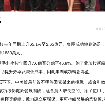
萬
來源：
益較去年同期上升65.1%至2.65億元。集團成功轉虧為盈
1880萬元。
利率按年回升7.6個百分點至46.9%。除了孟加拉新
有助提升效率及減低成本，因此集團成功轉虧為盈。
不下、中美貿易前景不明等因素帶來的挑戰，或會引致
，該領域仍處於發展階段，蘊含龐大增長空間。除了使用
料選擇等範疇，致力建立更環保、更可持續發展的業務模