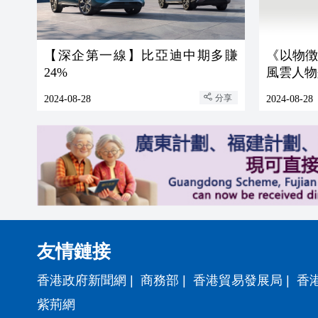
【深企第一線】比亞迪中期多賺
《以物徴
24%
風雲人物
分享
2024-08-28
2024-08-28
友情鏈接
香港政府新聞網
|
商務部
|
香港貿易發展局
|
香
紫荊網