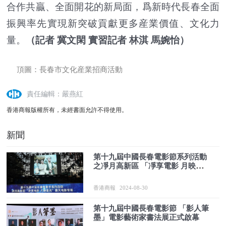
合作共贏、全面開花的新局面，爲新時代長春全面
振興率先實現新突破貢獻更多産業價值、文化力
量。
（記者 冀文閑 實習記者 林淇 馬婉怡）
頂圖：長春市文化産業招商活動
責任編輯：嚴燕紅
香港商報版權所有，未經書面允許不得使用。
新聞
第十九屆中國長春電影節系列活動
之凈月高新區 「凈享電影 月映星
光」露天電影節正式啟幕
香港商報
2024-08-30
第十九屆中國長春電影節 「影人筆
墨」電影藝術家書法展正式啟幕