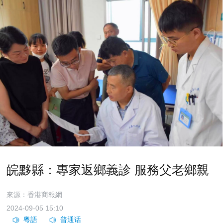
皖黟縣：專家返鄉義診 服務父老鄉親
來源：香港商報網
2024-09-05 15:10