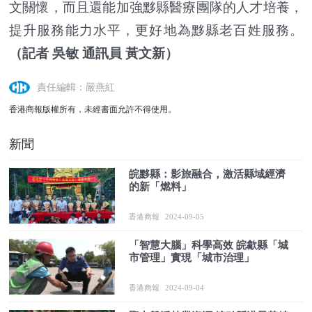
文關懷，而且還能加強黟縣醫療團隊的人才培養，
提升服務能力水平，更好地為黟縣老百姓服務。
（記者 吳敏 通訊員 黃文新）
責任編輯：嚴燕紅
香港商報版權所有，未經書面允許不得使用。
新聞
皖黟縣：影旅融合，激活縣域經濟
的新「燃料」
香港商報
2024-09-05
「智慧大腦」科學高效 皖歙縣「城
市管理」實現「城市治理」
香港商報
2024-09-04