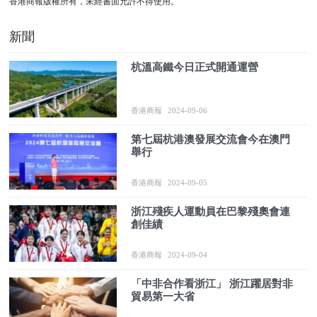
香港商報版權所有，未經書面允許不得使用。
新聞
杭溫高鐵今日正式開通運營
香港商報
2024-09-06
第七屆杭港澳發展交流會今在澳門
舉行
香港商報
2024-09-05
浙江殘疾人運動員在巴黎殘奧會連
創佳績
香港商報
2024-09-04
「中非合作看浙江」 浙江躍居對非
貿易第一大省