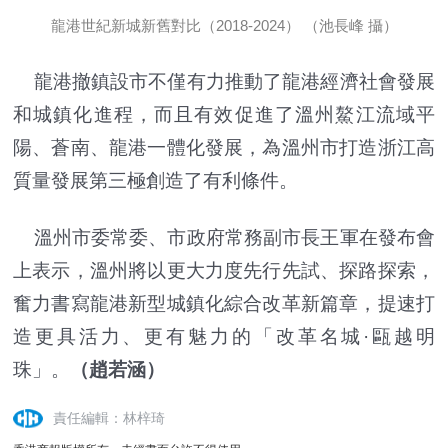
龍港世紀新城新舊對比（2018-2024） （池長峰 攝）
龍港撤鎮設市不僅有力推動了龍港經濟社會發展
和城鎮化進程，而且有效促進了溫州鰲江流域平
陽、蒼南、龍港一體化發展，為溫州市打造浙江高
質量發展第三極創造了有利條件。
溫州市委常委、市政府常務副市長王軍在發布會
上表示，溫州將以更大力度先行先試、探路探索，
奮力書寫龍港新型城鎮化綜合改革新篇章，提速打
造更具活力、更有魅力的「改革名城·甌越明
珠」。
（趙若涵）
責任編輯：林梓琦