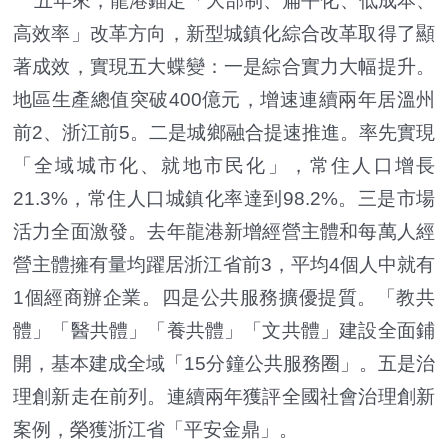
五年來，龍港錨定「大部制、扁平化、低成本、
高效率」改革方向，新型城鎮化綜合改革取得了顯
著成效，實現五大蝶變：一是綜合實力大幅提升。
地區生產總值突破400億元，增速連續兩年居溫州
前2、浙江前5。二是城鄉融合提速推進。率先實現
「全域城市化、就地市民化」，常住人口增長
21.3%，常住人口城鎮化率達到98.2%。三是市場
活力全面激發。去年龍港新增經營主體和每萬人經
營主體擁有量均躍居浙江省前3，平均4個人中就有
1個經商辦企業。四是公共服務擴優提質。「教共
體」「醫共體」「養共體」「文共體」建設全面鋪
開，基本建成全域「15分鐘公共服務圈」。五是治
理創新走在前列。連續兩年獲評全國社會治理創新
案例，榮獲浙江省「平安金鼎」。