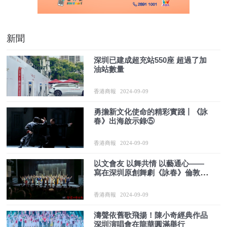
新聞
深圳已建成超充站550座 超過了加
油站數量
香港商報
2024-09-09
勇擔新文化使命的精彩實踐丨《詠
春》出海啟示錄⑤
香港商報
2024-09-09
以文會友 以舞共情 以藝通心——
寫在深圳原創舞劇《詠春》倫敦商
演圓滿成功之際
香港商報
2024-09-09
濤聲依舊歌飛揚！陳小奇經典作品
深圳演唱會在龍華圓滿舉行