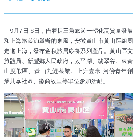
9月7日-8日，借着長三角旅遊一體化高質量發展
和上海旅遊節舉辦的東風，安徽黃山市黃山區組團
走進上海，發布金秋旅居康養系列產品。黃山區文
旅體局、新豐鄉人民政府，太平湖、翡翠谷、東黃
山度假區、黃山九鯉茶業、上升壹米·河傍青年創
業共享社區、徽商故里等單位參加活動。