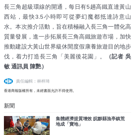
長三角超級環線的開通，每日有5趟高鐵直達黃山
西站，最快3.5小時即可從夢幻魔都抵達詩意山
水。本次推介活動，旨在積極融入長三角一體化高
質量發展，進一步拓展長三角高鐵旅遊市場，加快
推動建設大黃山世界級休閒度假康養旅遊目的地步
伐，着力打造長三角「美麗後花園」。
（記者 吳
敏 通訊員 陳艷）
責任編輯：林梓琦
香港商報版權所有，未經書面允許不得使用。
新聞
集體經濟提質增效 皖黟縣漁亭鎮荒
地成「寶地」