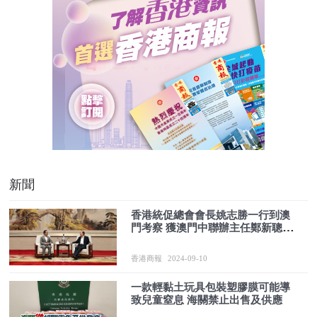
新聞
香港統促總會會長姚志勝一行到澳
門考察 獲澳門中聯辦主任鄭新聰會
見
香港商報
2024-09-10
一款輕黏土玩具包裝塑膠膜可能導
致兒童窒息 海關禁止出售及供應