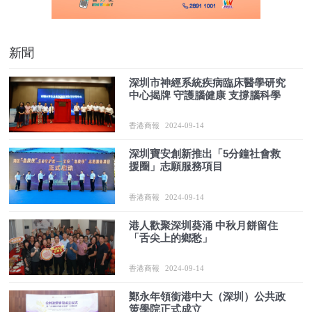
新聞
深圳市神經系統疾病臨床醫學研究
中心揭牌 守護腦健康 支撐腦科學
香港商報
2024-09-14
深圳寶安創新推出「5分鐘社會救
援圈」志願服務項目
香港商報
2024-09-14
港人歡聚深圳葵涌 中秋月餅留住
「舌尖上的鄉愁」
香港商報
2024-09-14
鄭永年領銜港中大（深圳）公共政
策學院正式成立