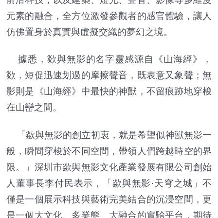
元素的融合，全方位激發參觀者的感官體驗，讓人
仿佛置身於真實與虛擬交織的夢幻之境。
據悉，欻與無影的名字靈感源自《山海經》，
欻，短促迅速划過的摩擦聲音，既表意又象聲；無
影則是《山海經》中最快的神獸，不留痕跡地穿梭
在山巒之間。
「歘與無影的創立初衷，就是希望似神獸無影一
般，瞬間穿梭於不同空間，帶領人們跨越時空的界
限。」深圳市歘與無影文化產業發展有限公司創始
人董事長李付民表示，「歘與無影·天穹之城」不
僅是一個展示科技與藝術完美結合的沉浸空間，更
是一個大文化、多業態、大融合的實驗平台，期待