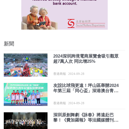
新聞
2024深圳跨境電商展覽會吸引觀眾
超7萬人次 同比增25%
香港商報
2024-09-28
友誼比球飛更遠！坪山區舉辦2024
年第三屆「同心盃」深港澳台青年
足球友誼邀請賽
香港商報
2024-09-28
深圳原創舞劇《詠春》將遠赴巴
黎！《費加羅報》等法國媒體刊文
表達期待