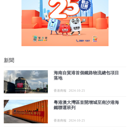
新聞
海南自貿港首個鐵路物流總包項目
落地
香港商報
2024-10-25
粵港澳大灣區首開增城至南沙港海
鐵聯運班列
香港商報
2024-10-25