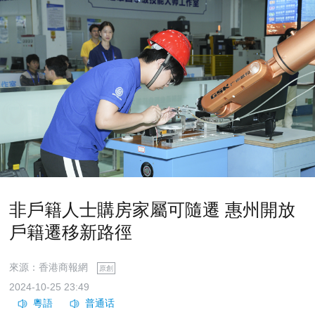
非戶籍人士購房家屬可隨遷 惠州開放
戶籍遷移新路徑
來源：香港商報網
原創
2024-10-25 23:49