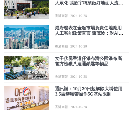
大眾化 張欣宇稱須做好地面人流管
制
香港商報
2024-10-28
港府發表在金融市場負責任地應用
人工智能政策宣言 陳茂波：對AI應
用抱開放及審慎態度
香港商報
2024-10-28
女子伏屍香港仔瀑布灣公園瀑布底
警方檢獲八達通鎖匙等物品
香港商報
2024-10-28
通訊辦：10月30日起解除大埔使用
3.5吉赫頻帶操作5G基站限制
香港商報
2024-10-28