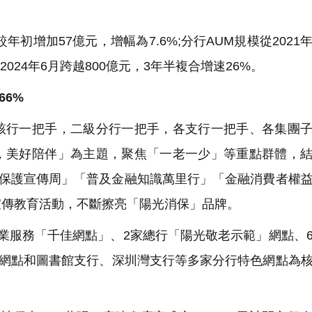
年初增加57億元，增幅為7.6%;分行AUM規模從2021
2024年6月跨越800億元，3年半複合增速26%。
66%
行一把手，二級分行一把手，各支行一把手、各集團子
，美好陪伴」為主題，聚焦「一老一少」等重點群體，
益保護宣傳周」「普及金融知識萬里行」「金融消費者權
宣傳教育活動，不斷擦亮「陽光消保」品牌。
業服務「千佳網點」、2家總行「陽光敬老示範」網點、
老網點和圖書館支行、深圳灣支行等多家分行特色網點為