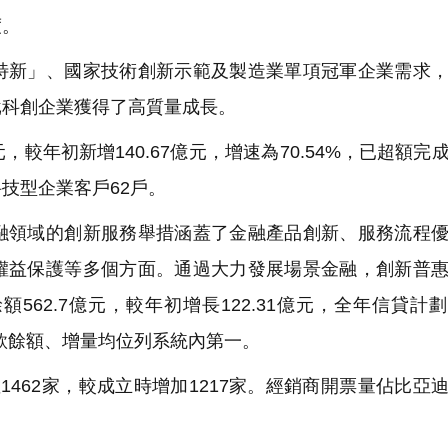
度。
新」、國家技術創新示範及製造業單項冠軍企業需求，
批科創企業獲得了高質量成長。
，較年初新增140.67億元，增速為70.54%，已超額完
技型企業客戶62戶。
領域的創新服務舉措涵蓋了金融產品創新、服務流程優
權益保護等多個方面。通過大力發展場景金融，創新普
62.7億元，較年初增長122.31億元，全年信貸計
惠貸款餘額、增量均位列系統內第一。
462家，較成立時增加1217家。經銷商開票量佔比亞