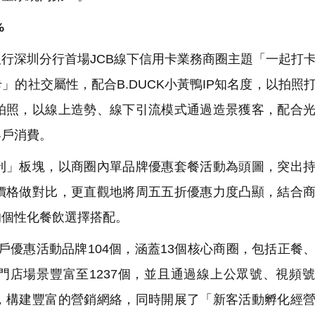
%
行深圳分行首場JCB線下信用卡業務商圈主題「一起打
的社交屬性，配合B.DUCK小黃鴨IP知名度，以拍照
拍照，以線上造勢、線下引流模式通過造景獲客，配合
客戶消費。
」板塊，以商圈內單品牌優惠套餐活動為頭圖，突出持
價格做對比，更直觀地將周五五折優惠力度凸顯，結合
的個性化餐飲選擇搭配。
戶優惠活動品牌104個，涵蓋13個核心商圈，包括正餐
動門店場景豐富至1237個，並且通過線上公眾號、視頻
，構建豐富的營銷網絡，同時開展了「新客活動孵化經