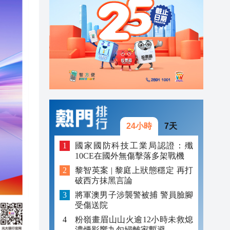
20:34
21:08
20:55
20:42
20:42
20:41
24小時
7天
20:40
國家國防科技工業局認證：殲
10CE在國外無傷擊落多架戰機
20:39
黎智英案 | 黎庭上狀態穩定 再打
破西方抹黑言論
20:34
將軍澳男子涉襲警被捕 警員臉腳
受傷送院
粉嶺畫眉山山火逾12小時未救熄
濃煙影響九旬婦離家暫避