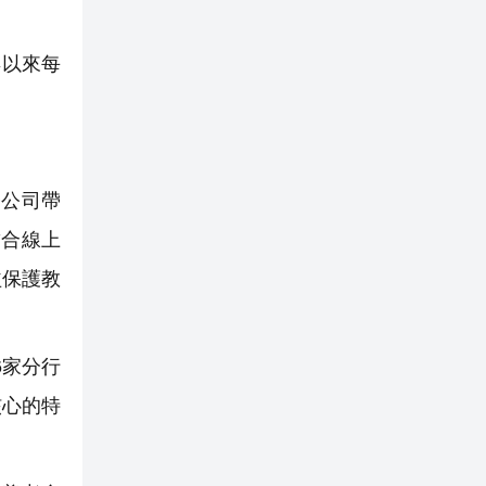
年以來每
公司帶
結合線上
益保護教
6家分行
核心的特