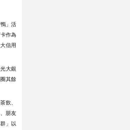
卡鴨」活
打卡作為
光大信用
光大銀
商圈其餘
、茶飲、
號、朋友
營群」以