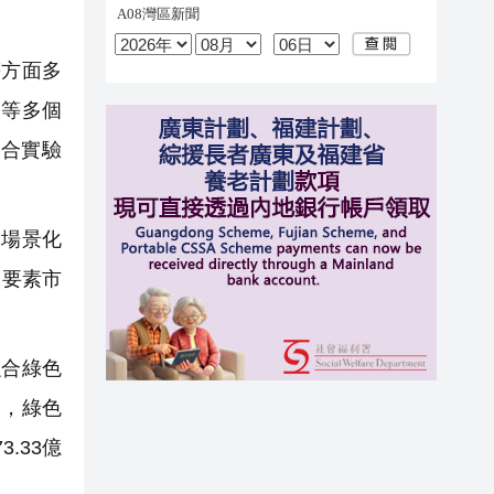
方面多
品等多個
合實驗
場景化
據要素市
合綠色
品，綠色
.33億