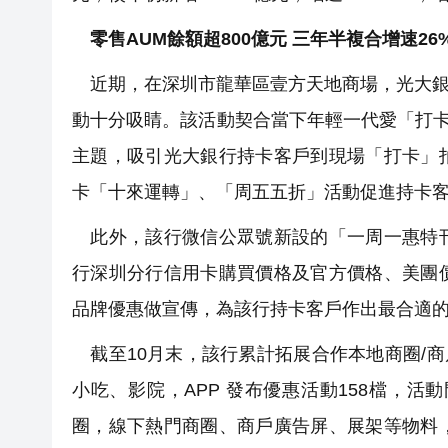
零售AUM餘額超800億元 三年半複合增速26
近期，在深圳市龍華區壹方天地商場，光大銀
動十分吸睛。該活動契合當下年輕一代愛「打卡」
主題，吸引光大銀行持卡客戶到現場「打卡」
卡「十來運轉」、「周五五折」活動促進持卡
此外，該行微信公眾號新設的「一周一惠特刊
行深圳分行信用卡購買價格及官方價格、美團
品牌優惠做宣傳，為該行持卡客戶作出最合適
截至10月末，該行累計拓展合作本地商圈/商
小吃、影院，APP 發布優惠活動158檔，活
圈，線下熱門商圈、商戶廣告屏、展架等物料