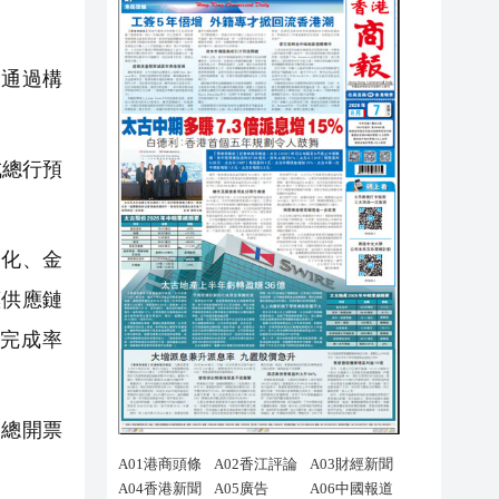
通過構
成總行預
化、金
惠供應鏈
劃完成率
迪總開票