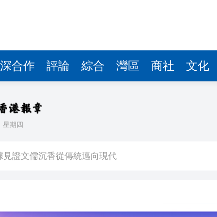
察團來瓊考察
費約18億元
.58萬億 利潤總額近936億
讀新玩法
深合作
評論
綜合
灣區
商社
文化
圳，共奏客家文化傳承新篇章
理黎智英求情 罪證如山豈能妄想輕判
日
星期四
據見證文儒沉香從傳統邁向現代
察團來瓊考察
費約18億元
.58萬億 利潤總額近936億
讀新玩法