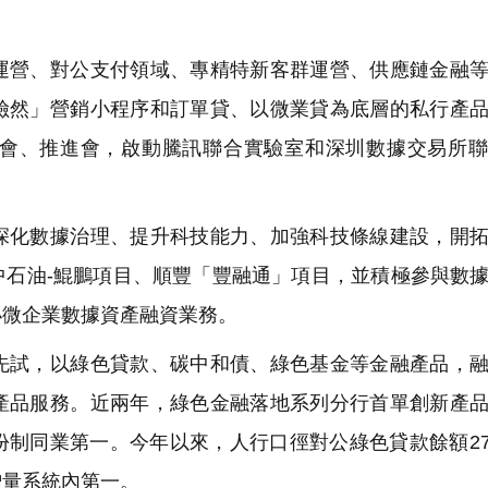
營、對公支付領域、專精特新客群運營、供應鏈金融等
險然」營銷小程序和訂單貸、以微業貸為底層的私行產
會、推進會，啟動騰訊聯合實驗室和深圳數據交易所聯
化數據治理、提升科技能力、加強科技條線建設，開拓
中石油-鯤鵬項目、順豐「豐融通」項目，並積極參與數
小微企業數據資產融資業務。
試，以綠色貸款、碳中和債、綠色基金等金融產品，融
產品服務。近兩年，綠色金融落地系列分行首單創新產
制同業第一。今年以來，人行口徑對公綠色貸款餘額273
，增量系統內第一。