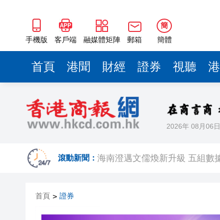
梁振英率港區全國政協委員考
2025年海南儋州以舊換新帶動消
簡
山東26戶省屬國企去年合計營收2
手機版
客戶端
融媒體矩陣
郵箱
簡體
瀋陽鐵西校園閱讀活動解鎖閱
首頁
港聞
財經
證券
視聽
港
閩粵贛三地漢樂藝術家齊聚深
黎智英案｜吳良好：依法公正處
50餘位頂尖專家共話時代命題
2026年 08月06
海南澄邁文儒煥新升級 五組數
梁振英率港區全國政協委員考
滾動新聞：
2025年海南儋州以舊換新帶動消
首頁
證券
>
山東26戶省屬國企去年合計營收2
瀋陽鐵西校園閱讀活動解鎖閱