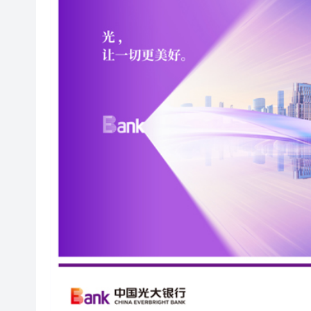
閩粵贛三地漢樂藝術家齊聚深
黎智英案｜吳良好：依法公正處
50餘位頂尖專家共話時代命題
海南澄邁文儒煥新升級 五組數
梁振英率港區全國政協委員考
2025年海南儋州以舊換新帶動消
山東26戶省屬國企去年合計營收2
瀋陽鐵西校園閱讀活動解鎖閱
閩粵贛三地漢樂藝術家齊聚深