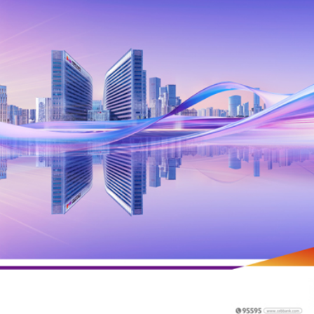
圳，共奏客家文化傳承新篇章
理黎智英求情 罪證如山豈能妄想輕判
據見證文儒沉香從傳統邁向現代
察團來瓊考察
費約18億元
.58萬億 利潤總額近936億
讀新玩法
圳，共奏客家文化傳承新篇章