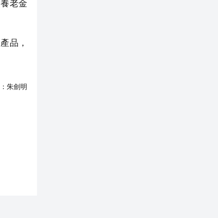
人養老金
產品，
：
朱劍明