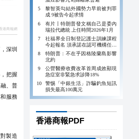
黎智英勾結外國勢力早前被判罪
成 9被告今起求情
有片丨特朗普發文稱自己是委內
香港商報網
瑞拉代總統 上任時間2026年1月
社福界全日制登記護士訓練課程
今起報名 須承諾在認可機構任職
河，深圳
至少三年
特朗普：不在乎因格陵蘭島影響
北約
公營醫療收費改革首周成效顯現
，把握
急症室非緊急求診降18%
警惕「中銀生活」詐騙釣魚短訊
金融、普
損失最高100萬元
品和服務
香港商報PDF
對製造