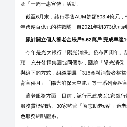
及「一周一惠宣傳」活動。
截至6月末，該行零售AUM餘額803.4億元，較
年跨越百億元的整數關，自2021年初373億元到
累計開立個人養老金賬戶5.62萬戶 完成率達1
今年是光大銀行「陽光消保」發布四周年。該
頭，充分發揮集團協同優勢，圍繞「陽光消保
與線下的方式，組織開展「315金融消費者權
育宣傳月」「陽光消保天空跑」等一系列金融
適老服務方面，目前，該行已建成以1家銀行
服務貫標網點、30家監管「智志助老e站」適
色服務網點體系。