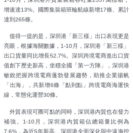
增速達13%。國際集裝箱班輪航線新增17條、累計
達到265條。
值得一提的是，深圳港「新三樣」出口表現更是
亮眼，根據海關數據，1-10月，深圳港「新三樣」
出口貨量同比增長52.7%。深圳跨境電商進出口貨
值創下歷史新高，坐穩全國「第一方陣」，深圳港
敏銳把握跨境電商蓬勃發展趨勢，助推企業揚帆
「出海」，共新增6條「點到點」跨境電商海運快
線，常態化運營30條。
外貿表現可圈可點的同時，深圳港內貿也在發力
補強。1-10月，深圳港內貿箱佔總箱量比例為
7.6%，為近5年新高。深圳港全面深化與中遠海控