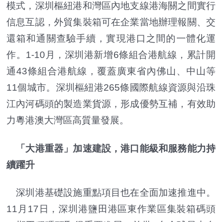
模式，深圳樞紐港和灣區內地支線港海關之間實行
信息互認，外貿集裝箱可在企業當地辦理報關、交
還箱和通關查驗手續，實現港口之間的一體化運
作。1-10月，深圳港新增6條組合港航線，累計開
通43條組合港航線，覆蓋廣東省內佛山、中山等
11個城市。深圳樞紐港265條國際航線資源與沿珠
江內河碼頭的製造業貨源，形成優勢互補，有效助
力粵港澳大灣區高質量發展。
「大港重器」加速建設，港口能級和服務能力持
續躍升
深圳港基礎設施重點項目也在全面加速推進中。
11月17日，深圳港鹽田港區東作業區集裝箱碼頭