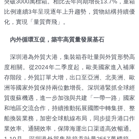
突破3000萬標箱。相比去年同期增長13.7%，重箱
比例連續3年呈現逐年上升趨勢，貨物結構持續優
化，實現「量質齊飛」。
內外循環互促，築牢高質量發展基石
深圳港為外貿大港，集裝箱吞吐量與外貿形勢高
度相關。從2024年二季度起，歐美國家進入補庫
存階段，外貿訂單大增，出口至亞洲、北美洲、歐
洲等國家外貿保持兩位數增長。深圳港緊抓全球經
貿復蘇機遇，進一步加強與共建「一帶一路」國家
和地區交流合作，持續推動拓展國際中轉集拼、整
船換裝業務，加密全球航線布局，同步提升港口作
業效率、通關效率，保障海運出口渠道高效暢通。
1-10月，深圳港外貿集裝箱吞吐量2557萬標箱，