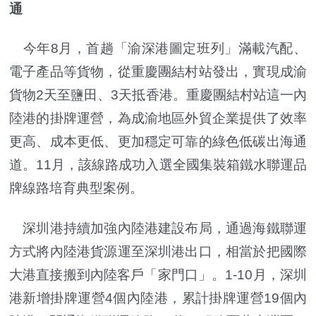
通
今年8月，首趟「渝深港圖定班列」滿載汽配、
電子產品等貨物，從重慶團結村站發出，實現成渝
貨物2天至鹽田、3天抵香港。重慶團結村站這一內
陸港的掛牌運營，為成渝地區外貿企業提供了效率
更高、成本更低、更加穩定可靠的綠色低碳出海通
道。11月，該線路成功入選全國集裝箱鐵水聯運品
牌線路培育典型案例。
深圳港持續加強內陸港建設布局，通過海鐵聯運
方式將內陸港貨源運至深圳港出口，相當於把國際
大港直接搬到內陸客戶「家門口」。1-10月，深圳
港新增掛牌運營4個內陸港，累計掛牌運營19個內