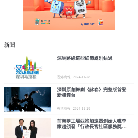
新聞
深馬路線這些細節處別錯過
香港商報
2024-11-28
深圳原創舞劇《詠春》完整版首登
新疆舞台
香港商報
2024-11-28
前海夢工場亞諦加速器創始人獲李
家超頒發「行政長官社區服務獎
狀」