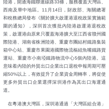
陸港，開通海鐵聯運線路33條，服務覆蓋大灣區、
西南及華中地區。11月14日，財政部、海關總署
和稅務總局發布《關於擴大啟運港退稅政策實施範
圍的通知》，深圳首次獲批內陸港啟運港退稅政
策，啟運港由原來只覆蓋海港擴大至江西省贛州國
際陸港、湖南省株洲陸港、重慶市團結村鐵路集裝
箱中心站、重慶市果園港國際物流樞紐魚嘴鐵路貨
運站、重慶市小南埡鐵路物流中心5個內陸港。這
意味着內陸的外貿出口企業出口退稅申報周期可壓
縮50%以上，有效提升了企業資金周轉率，將促使
更多外貿出口企業選擇深圳港作為其出口海運通
道。
在粵港澳大灣區，深圳港通過「大灣區組合港」