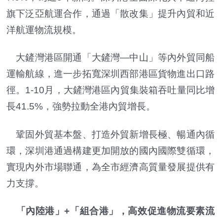
旗下泛亞航運合作，通過「散改集」提升內貿和近
洋航運物流規模。
大鏟灣港區開通「大鏟灣—中山」等內外貿同船
運輸航線，進一步拓寬深圳西部港區貨物進出口路
徑。1-10月，大鏟灣港區內貿集裝箱吞吐量同比增
長41.5%，強勢拉動全港內貿增長。
鞏固外貿基本盤、打造外貿新增長極、暢通內循
環，深圳港通過構建更加開放的國內國際雙循環，
實現內外市場聯通，為全市經濟高質量發展提供有
力支撐。
「內陸港」+「組合港」，高效促進物流要素流