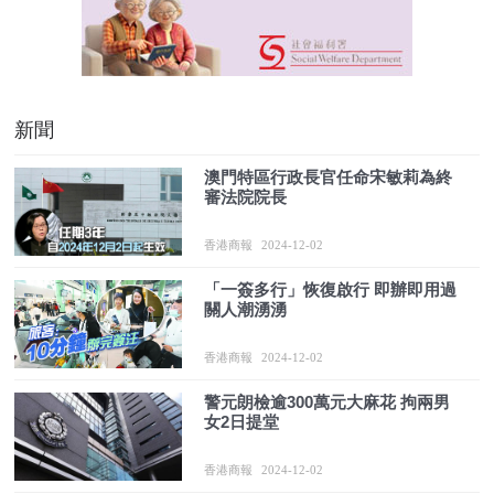
新聞
澳門特區行政長官任命宋敏莉為終
審法院院長
香港商報
2024-12-02
「一簽多行」恢復啟行 即辦即用過
關人潮湧湧
香港商報
2024-12-02
警元朗檢逾300萬元大麻花 拘兩男
女2日提堂
香港商報
2024-12-02