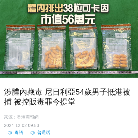
涉體內藏毒 尼日利亞54歲男子抵港被
捕 被控販毒罪今提堂
來源：香港商報網
2024-12-02 09:53