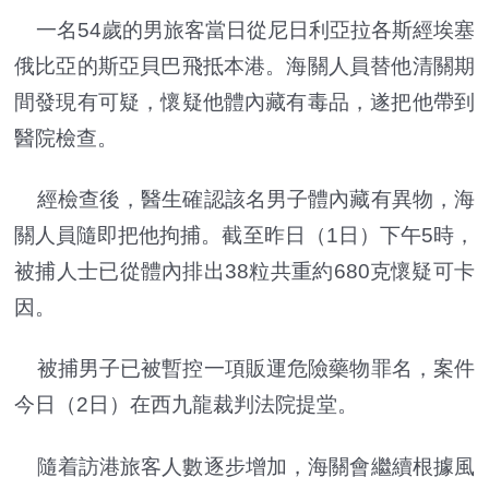
一名54歲的男旅客當日從尼日利亞拉各斯經埃塞
俄比亞的斯亞貝巴飛抵本港。海關人員替他清關期
間發現有可疑，懷疑他體內藏有毒品，遂把他帶到
醫院檢查。
經檢查後，醫生確認該名男子體內藏有異物，海
關人員隨即把他拘捕。截至昨日（1日）下午5時，
被捕人士已從體內排出38粒共重約680克懷疑可卡
因。
被捕男子已被暫控一項販運危險藥物罪名，案件
今日（2日）在西九龍裁判法院提堂。
隨着訪港旅客人數逐步增加，海關會繼續根據風