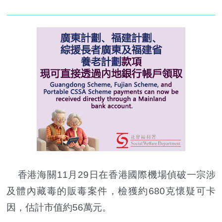
香港海關11月29日在香港國際機場偵破一宗涉
及體內藏毒的販毒案件，檢獲約680克懷疑可卡
因，估計市值約56萬元。