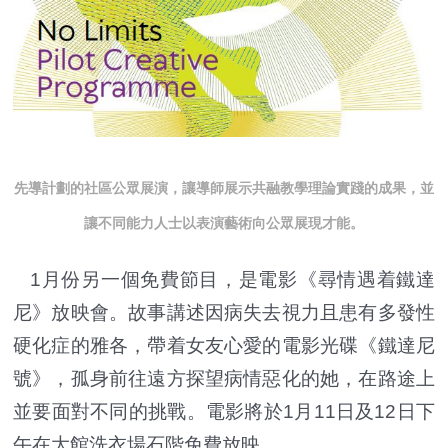
先導計劃的社區公眾展演，讓導師展示共融教學理論實踐的成果，並
讓不同能力人士以表演藝術向公眾展現才能。
1月份另一個免費節目，是電影《尋情遇着鐵達
尼》放映會。故事講述因病失去視力且患有多發性
硬化症的雅各，帶着女友心愛的電影光碟《鐵達尼
號》，孤身前往遠方探望病情惡化的她，在路途上
並要面對不同的挑戰。電影將於1月11日及12日下
午在大館洗衣場石階免費放映。