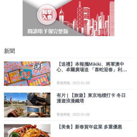
新聞
【送禮】本報攜Mikiki、將軍澳中
心、卓爾廣場送 「喜蛇迎春」利是
封
香港商報
2025-01-08
有片 | 【旅遊】東京地標打卡 冬日
漫遊浪漫鐵塔
香港商報
2025-01-08
【美食】新春賀年盆菜 多重優惠