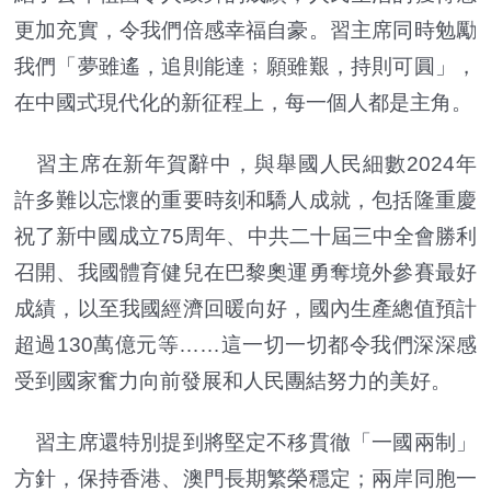
更加充實，令我們倍感幸福自豪。習主席同時勉勵
我們「夢雖遙，追則能達﹔願雖艱，持則可圓」，
在中國式現代化的新征程上，每一個人都是主角。
習主席在新年賀辭中，與舉國人民細數2024年
許多難以忘懷的重要時刻和驕人成就，包括隆重慶
祝了新中國成立75周年、中共二十屆三中全會勝利
召開、我國體育健兒在巴黎奧運勇奪境外參賽最好
成績，以至我國經濟回暖向好，國內生產總值預計
超過130萬億元等……這一切一切都令我們深深感
受到國家奮力向前發展和人民團結努力的美好。
習主席還特別提到將堅定不移貫徹「一國兩制」
方針，保持香港、澳門長期繁榮穩定；兩岸同胞一