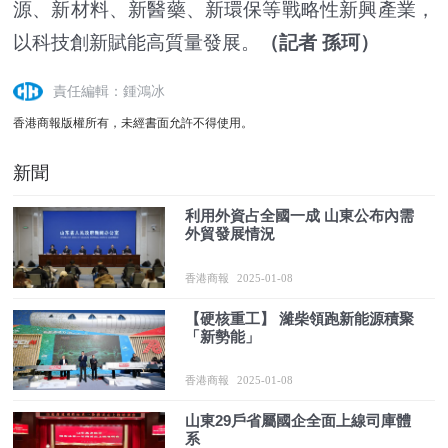
源、新材料、新醫藥、新環保等戰略性新興產業，
以科技創新賦能高質量發展。
（記者 孫珂）
責任編輯：鍾鴻冰
香港商報版權所有，未經書面允許不得使用。
新聞
利用外資占全國一成 山東公布內需
外貿發展情況
香港商報
2025-01-08
【硬核重工】 濰柴領跑新能源積聚
「新勢能」
香港商報
2025-01-08
山東29戶省屬國企全面上線司庫體
系