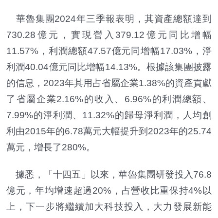
華魯集團2024年三季報表明，其資產總額達到
730.28億元，實現營入379.12億元同比增幅
11.57%，利潤總額47.57億元同增幅17.03%，淨
利潤40.04億元同比增幅14.13%。根據該集團披露
的信息，2023年其用占省屬企業1.38%的資產貢獻
了省屬企業2.16%的收入、6.96%的利潤總額、
7.99%的淨利潤、11.32%的歸母淨利潤，人均創
利由2015年的6.78萬元大幅提升到2023年的25.74
萬元，增長了280%。
據悉，「十四五」以來，華魯集團研發投入76.8
億元，年均增速超過20%，占營收比重保持4%以
上，下一步將繼續加大科技投入，大力發展新能