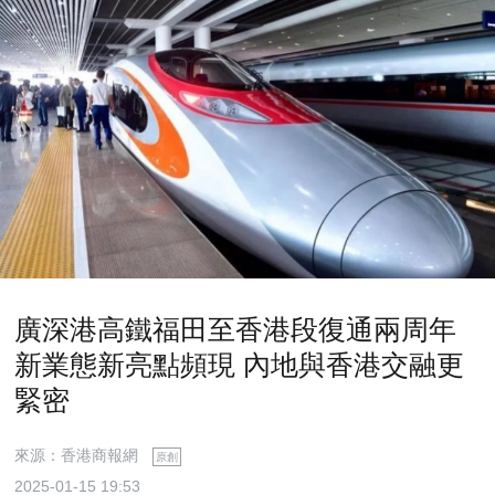
廣深港高鐵福田至香港段復通兩周年
新業態新亮點頻現 內地與香港交融更
緊密
來源：香港商報網
原創
2025-01-15 19:53