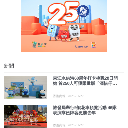
新聞
東江水供港60周年打卡挑戰28日開
始 首250人可獲限量版「滴惜仔」
家族盲盒
香港商報
2025-01-27
旅發局舉行9架花車預覽活動 46隊
表演隊伍陣容更勝去年
香港商報
2025-01-27