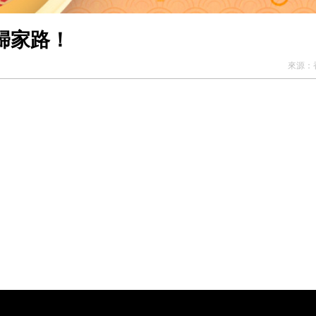
歸家路！
來源：