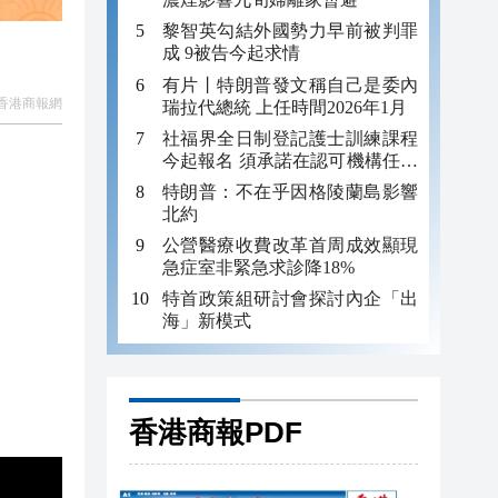
黎智英勾結外國勢力早前被判罪
成 9被告今起求情
有片丨特朗普發文稱自己是委內
香港商報網
瑞拉代總統 上任時間2026年1月
社福界全日制登記護士訓練課程
今起報名 須承諾在認可機構任職
至少三年
特朗普：不在乎因格陵蘭島影響
北約
公營醫療收費改革首周成效顯現
急症室非緊急求診降18%
特首政策組研討會探討內企「出
海」新模式
香港商報PDF