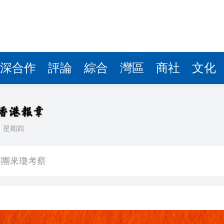
察團來瓊考察
費約18億元
.58萬億 利潤總額近936億
讀新玩法
深合作
評論
綜合
灣區
商社
文化
圳，共奏客家文化傳承新篇章
拉石油言論 拉美國家有權自主選擇合作夥伴
日
星期四
據見證文儒沉香從傳統邁向現代
察團來瓊考察
費約18億元
.58萬億 利潤總額近936億
讀新玩法