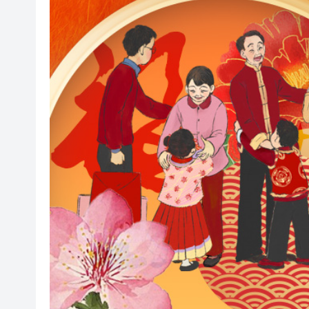
閩粵贛三地漢樂藝術家齊聚深
有片丨外交部回應特朗普委內瑞
50餘位頂尖專家共話時代命題
海南澄邁文儒煥新升級 五組數
梁振英率港區全國政協委員考
2025年海南儋州以舊換新帶動消
山東26戶省屬國企去年合計營收2
瀋陽鐵西校園閱讀活動解鎖閱
閩粵贛三地漢樂藝術家齊聚深
有片丨外交部回應特朗普委內瑞