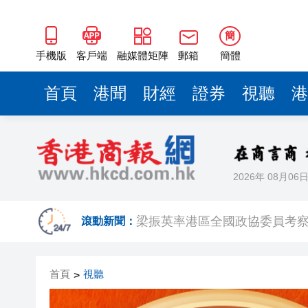
梁振英率港區全國政協委員考
2025年海南儋州以舊換新帶動消
簡
山東26戶省屬國企去年合計營收2
手機版
客戶端
融媒體矩陣
郵箱
簡體
瀋陽鐵西校園閱讀活動解鎖閱
首頁
港聞
財經
證券
視聽
港
閩粵贛三地漢樂藝術家齊聚深
有片丨外交部回應特朗普委內瑞
50餘位頂尖專家共話時代命題
2026年 08月06
海南澄邁文儒煥新升級 五組數
梁振英率港區全國政協委員考
滾動新聞：
2025年海南儋州以舊換新帶動消
首頁
視聽
>
山東26戶省屬國企去年合計營收2
瀋陽鐵西校園閱讀活動解鎖閱