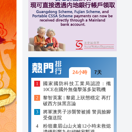
20:34
20:31
20:55
20:42
20:42
20:41
24小時
7天
20:40
國家國防科技工業局認證：殲
10CE在國外無傷擊落多架戰機
20:39
黎智英案 | 黎庭上狀態穩定 再打
破西方抹黑言論
20:34
將軍澳男子涉襲警被捕 警員臉腳
20:31
受傷送院
粉嶺畫眉山山火逾12小時未救熄
濃煙影響九旬婦離家暫避