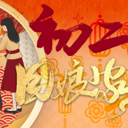
圳，共奏客家文化傳承新篇章
拉石油言論 拉美國家有權自主選擇合作夥伴
據見證文儒沉香從傳統邁向現代
察團來瓊考察
費約18億元
.58萬億 利潤總額近936億
讀新玩法
圳，共奏客家文化傳承新篇章
拉石油言論 拉美國家有權自主選擇合作夥伴