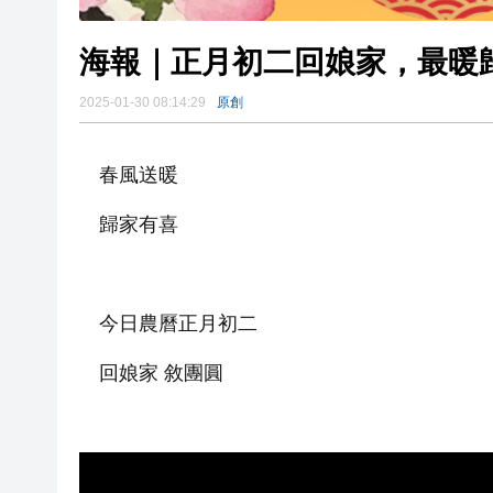
海報｜正月初二回娘家，最暖
2025-01-30 08:14:29
原創
春風送暖
歸家有喜
今日農曆正月初二
回娘家 敘團圓