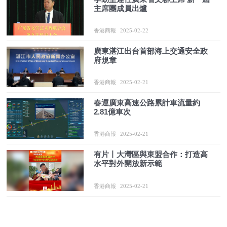
主席團成員出爐
香港商報
2025-02-22
廣東湛江出台首部海上交通安全政
府規章
香港商報
2025-02-21
春運廣東高速公路累計車流量約
2.81億車次
香港商報
2025-02-21
有片丨大灣區與東盟合作：打造高
水平對外開放新示範
香港商報
2025-02-21