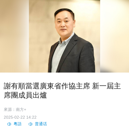
謝有順當選廣東省作協主席 新一屆主
席團成員出爐
來源：南方+
2025-02-22 14:22