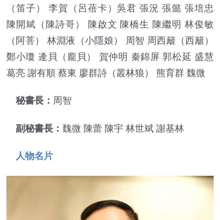
（笛子） 李賀（呂蓓卡）吳君 張況 張懿 張培忠
陳開斌（陳詩哥） 陳啟文 陳橋生 陳繼明 林俊敏
（阿菩） 林淵液（小隱娘） 周智 周西籬（西籬）
鄭小瓊 逄貝（龐貝） 賀仲明 秦錦屏 郭松延 盛慧
葛亮 謝有順 蔡東 廖群詩（叢林狼） 熊育群 魏微
秘書長：
周智
副秘書長：
魏微 陳蕾 陳宇 林世斌 謝基林
人物名片