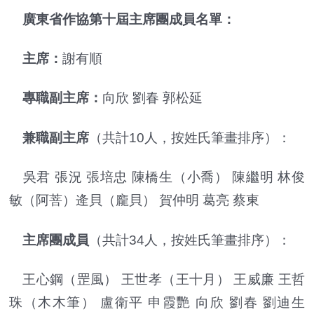
廣東省作協第十屆主席團成員名單：
主席：
謝有順
專職副主席：
向欣 劉春 郭松延
兼職副主席
（共計10人，按姓氏筆畫排序）：
吳君 張況 張培忠 陳橋生（小喬） 陳繼明 林俊
敏（阿菩）逄貝（龐貝） 賀仲明 葛亮 蔡東
主席團成員
（共計34人，按姓氏筆畫排序）：
王心鋼（罡風） 王世孝（王十月） 王威廉 王哲
珠（木木筆） 盧衛平 申霞艷 向欣 劉春 劉迪生