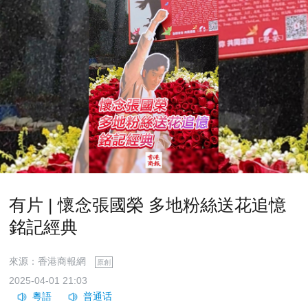
有片 | 懷念張國榮 多地粉絲送花追憶
銘記經典
來源：香港商報網
原創
2025-04-01 21:03