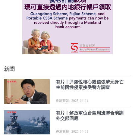
新聞
有片丨尹錫悅核心親信張濟元身亡
生前因性侵案接受警方調查
香港商報
2025-04-01
有片丨解放軍位台島周邊聯合演訓
外交部回應
香港商報
2025-04-01