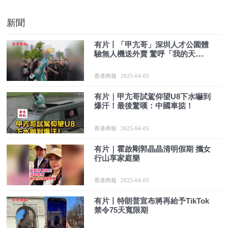
新聞
有片丨「甲亢哥」深圳人才公園體
驗無人機送外賣 驚呼「我的天
吶！」
香港商報
2025-04-05
有片｜甲亢哥試駕仰望U8下水嚇到
爆汗！最後驚嘆：中國車掂！
香港商報
2025-04-05
有片｜霍啟剛郭晶晶清明假期 攜女
行山享家庭樂
香港商報
2025-04-05
有片丨特朗普宣布將再給予TikTok
禁令75天寬限期