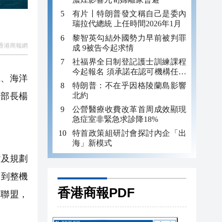
有片丨特朗普發文稱自己是委內
瑞拉代總統 上任時間2026年1月
黎智英勾結外國勢力早前被判罪
香港商報網
成 9被告今起求情
社福界全日制登記護士訓練課程
今起報名 須承諾在認可機構任職
、海洋
至少三年
特朗普：不在乎因格陵蘭島影響
北約
部部長楊
公營醫療收費改革首周成效顯現
急症室非緊急求診降18%
特首政策組研討會探討內企「出
海」新模式
建及規劃
筒到整機
香港商報PDF
業聯盟，