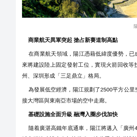
商業航天異軍突起 搶占新賽道制高點
在商業航天領域，陽江憑藉低緯度優勢，已成
來將建設陸上固定發射工位，實現火箭回收等
州、深圳形成「三足鼎立」格局。
為發展低空經濟，陽江規劃了2500平方公里
接大灣區與東南亞市場的空中走廊。
基礎設施全面升級 融灣入圈步伐加快
隨着廣湛高鐵年底通車，陽江將邁入「廣州4