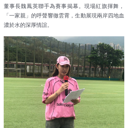
董事長魏鳳英聯手為賽事揭幕。現場紅旗揮舞，
「一家親」的呼聲響徹雲霄，生動展現兩岸四地血
濃於水的深厚情誼。