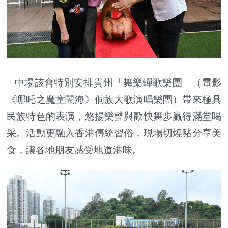
中場該會特別安排貴州「舞樂蟬歌樂團」（電影
《哪吒之魔童鬧海》侗族大歌演唱樂團）帶來極具
民族特色的表演，悠揚樂聲與歡快舞步贏得滿堂喝
采。活動更融入香港傳統習俗，現場切燒豬分享美
食，讓各地朋友感受地道港味。