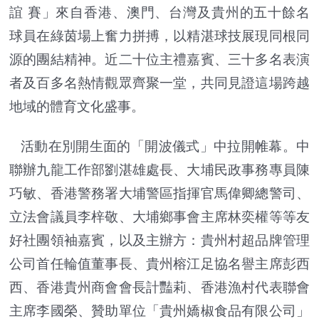
誼 賽」來自香港、澳門、台灣及貴州的五十餘名
球員在綠茵場上奮力拼搏，以精湛球技展現同根同
源的團結精神。近二十位主禮嘉賓、三十多名表演
者及百多名熱情觀眾齊聚一堂，共同見證這場跨越
地域的體育文化盛事。
活動在別開生面的「開波儀式」中拉開帷幕。中
聯辦九龍工作部劉湛雄處長、大埔民政事務專員陳
巧敏、香港警務署大埔警區指揮官馬偉卿總警司、
立法會議員李梓敬、大埔鄉事會主席林奕權等等友
好社團領袖嘉賓，以及主辦方：貴州村超品牌管理
公司首任輪值董事長、貴州榕江足協名譽主席彭西
西、香港貴州商會會長計豔莉、香港漁村代表聯會
主席李國榮、贊助單位「貴州嬌椒食品有限公司」