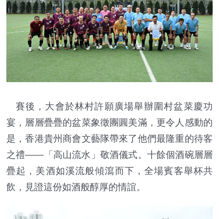
賽後，大會於林村許願廣場舉辦圍村盆菜慶功
宴，層層疊疊的盆菜象徵團圓美滿，更令人感動的
是，香港貴州商會文藝隊帶來了他們最隆重的待客
之禮——「高山流水」敬酒儀式。十餘個酒碗層層
疊起，美酒如溪流般傾瀉而下，全場賓客舉杯共
飲，見證這份如酒般醇厚的情誼。