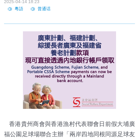
2025-04-14 18:23
香港貴州商會與香港漁村代表聯會日前假大埔廣
福公園足球場聯合主辦「兩岸四地同根同源足球友