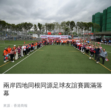
兩岸四地同根同源足球友誼賽圓滿落
幕
來源：香港商報