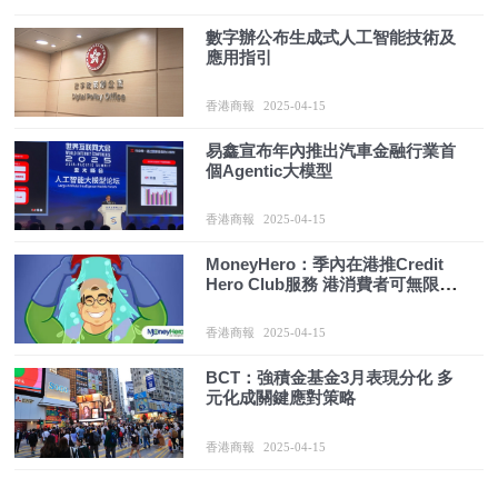
數字辦公布生成式人工智能技術及
應用指引
香港商報
2025-04-15
易鑫宣布年內推出汽車金融行業首
個Agentic大模型
香港商報
2025-04-15
MoneyHero：季內在港推Credit
Hero Club服務 港消費者可無限次
免費查閱信貸評分
香港商報
2025-04-15
BCT：強積金基金3月表現分化 多
元化成關鍵應對策略
香港商報
2025-04-15