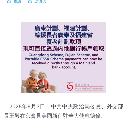
2025年6月3日，中共中央政治局委員、外交部
長王毅在京會見美國新任駐華大使龐德偉。