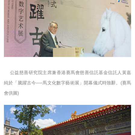
公益慈善研究院主席兼香港賽馬會慈善信託基金信託人黃嘉
純於「騰躍古今──馬文化數字藝術展」開幕儀式時致辭。(賽馬
會供圖)