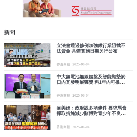
新聞
立法會通過修例加強銀行業阻截不
法資金 具體實施日期另行公布
香港商報
2025-06-04
中大無電池無線鍵盤及智能鞋墊於
日內瓦發明展獲獎 料1年內可推出
市場
香港商報
2025-06-04
麥美娟：政府設多項條件 要求馬會
採取措施減少賭博對青少年不良影
響
香港商報
2025-06-04