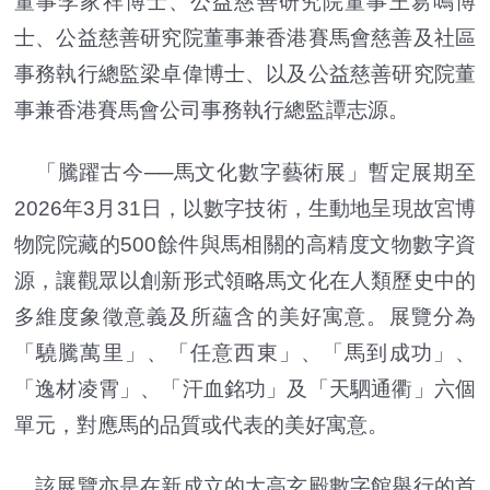
董事李家祥博士、公益慈善研究院董事王䓪鳴博
士、公益慈善研究院董事兼香港賽馬會慈善及社區
事務執行總監梁卓偉博士、以及公益慈善研究院董
事兼香港賽馬會公司事務執行總監譚志源。
「騰躍古今──馬文化數字藝術展」暫定展期至
2026年3月31日，以數字技術，生動地呈現故宮博
物院院藏的500餘件與馬相關的高精度文物數字資
源，讓觀眾以創新形式領略馬文化在人類歷史中的
多維度象徵意義及所蘊含的美好寓意。展覽分為
「驍騰萬里」、「任意西東」、「馬到成功」、
「逸材凌霄」、「汗血銘功」及「天駟通衢」六個
單元，對應馬的品質或代表的美好寓意。
該展覽亦是在新成立的大高玄殿數字館舉行的首