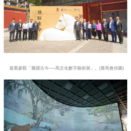
嘉賓參觀「騰躍古今──馬文化數字藝術展」。(賽馬會供圖)