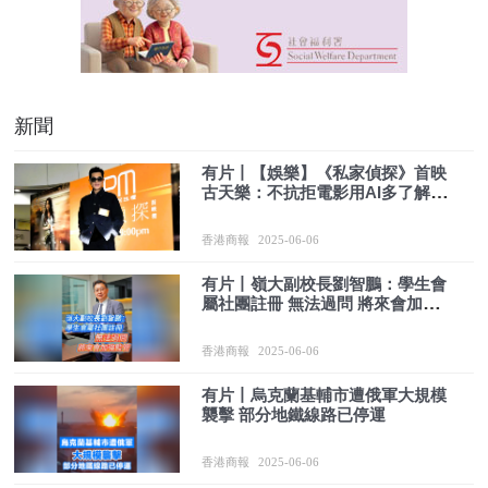
新聞
有片丨【娛樂】《私家偵探》首映
古天樂：不抗拒電影用AI多了解加
強應用
香港商報
2025-06-06
有片丨嶺大副校長劉智鵬：學生會
屬社團註冊 無法過問 將來會加強
監管
香港商報
2025-06-06
有片丨烏克蘭基輔市遭俄軍大規模
襲擊 部分地鐵線路已停運
香港商報
2025-06-06