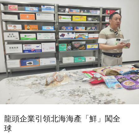
龍頭企業引領北海海產「鮮」闖全
球