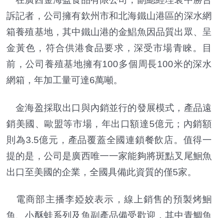
訴記者，公司擁有欽州市和北海鐵山港區的深水網
箱養殖基地，其中鐵山港的金鯧魚因品質出眾、呈
金黃色，符合供港食品要求，深受市場青睞。目
前，公司養殖基地擁有100多個周長100米的深水
網箱，年加工量可達6萬噸。
金海盈採取出口與內銷並行的發展模式，產品遠
銷美國、歐盟等市場，年出口額達5億元；內銷額
則為3.5億元，產品覆蓋全國連鎖餐飲店。值得一
提的是，公司是廣西唯一一家能夠將斑點叉尾鮰魚
出口至美國的企業，全國具備此資質的僅5家。
電商部主播李婭姣表示，線上銷售的預製烤鮰
魚、小酥蛙系列及魚副產品備受歡迎，其中青鯛魚