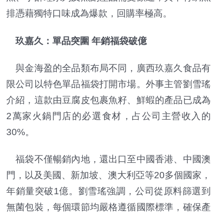
排憑藉獨特口味成為爆款，回購率極高。
玖嘉久：單品突圍 年銷福袋破億
與金海盈的全品類布局不同，廣西玖嘉久食品有
限公司以特色單品福袋打開市場。外事主管劉雪瑤
介紹，這款由豆腐皮包裹魚籽、鮮蝦的產品已成為
2萬家火鍋門店的必選食材，占公司主營收入的
30%。
福袋不僅暢銷內地，還出口至中國香港、中國澳
門，以及美國、新加坡、澳大利亞等20多個國家，
年銷量突破1億。劉雪瑤強調，公司從原料篩選到
無菌包裝，每個環節均嚴格遵循國際標準，確保產