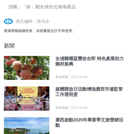
頂圖：「鮮」闖全球的北海海產品
責任編輯：鍾鴻冰
香港商報版權所有，未經書面允許不得使用。
新聞
合浦雞嘴荔豐收在即 特色產業助力
鄉村振興
香港商報
2025-06-09
媒體開放日活動增強廣西市場監管
工作透明度
香港商報
2025-06-09
廣西啟動2025年畢業季文旅營銷活
動