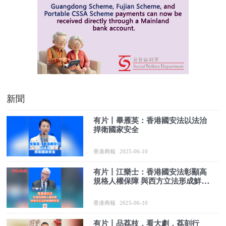
新聞
有片丨畢雁英：香港國安法以法治
捍衛國家安全
香港商報
2025-06-10
有片丨江樂士：香港國安法彰顯高
規格人權保障 與西方立法形成鮮明
對比
香港商報
2025-06-10
有片丨品荔枝，看大劇，荔刻行