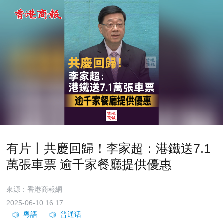
有片丨共慶回歸！李家超：港鐵送7.1
萬張車票 逾千家餐廳提供優惠
來源：香港商報網
2025-06-10 16:17