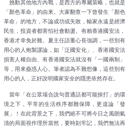
挑動其他地方內戰，是西方的專屬策略，也就是
「顏色革命」的由來。大家翻查一下曾發生「顏色
革命」的地方，不論成功或失敗，輸家永遠是經濟
民生，投資者都害怕社會動盪。有賴香港國安法，
香港才幸免於難。夏主任語重心長強調，一些別有
用心的人炮製謬論，如「泛國安化」、香港國安法
損害人權自由、有香港國安法就沒有「一國兩制」
等，用來蠱惑人心。筆者認為不難想像，這些別有
用心的人，正好說明國家安全的隱患依然存在。
當年「在公眾場合說句普通話都可能挨打」的環
境之下，平常的生活秩序都難保障，更遑論「發
展」！在此背景之下，我們絕不可將今日之風朗氣
清的局面視作理所當然，要時刻牢記，我們無法再