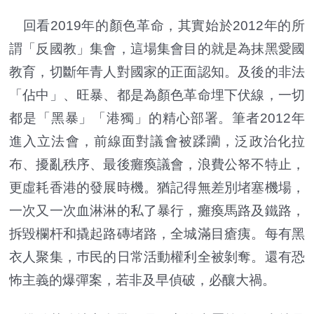
回看2019年的顏色革命，其實始於2012年的所
謂「反國教」集會，這場集會目的就是為抹黑愛國
教育，切斷年青人對國家的正面認知。及後的非法
「佔中」、旺暴、都是為顏色革命埋下伏線，一切
都是「黑暴」「港獨」的精心部署。筆者2012年
進入立法會，前線面對議會被蹂躪，泛政治化拉
布、擾亂秩序、最後癱瘓議會，浪費公帑不特止，
更虛耗香港的發展時機。猶記得無差別堵塞機場，
一次又一次血淋淋的私了暴行，癱瘓馬路及鐵路，
拆毀欄杆和撬起路磚堵路，全城滿目瘡痍。每有黑
衣人聚集，巿民的日常活動權利全被剝奪。還有恐
怖主義的爆彈案，若非及早偵破，必釀大禍。