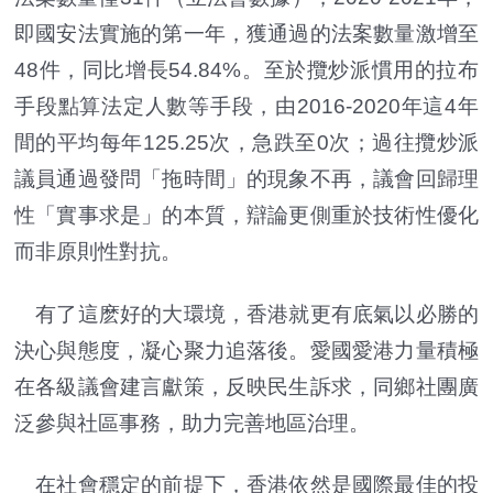
即國安法實施的第一年，獲通過的法案數量激增至
48件，同比增長54.84%。至於攬炒派慣用的拉布
手段點算法定人數等手段，由2016-2020年這4年
間的平均每年125.25次，急跌至0次；過往攬炒派
議員通過發問「拖時間」的現象不再，議會回歸理
性「實事求是」的本質，辯論更側重於技術性優化
而非原則性對抗。
有了這麽好的大環境，香港就更有底氣以必勝的
決心與態度，凝心聚力追落後。愛國愛港力量積極
在各級議會建言獻策，反映民生訴求，同鄉社團廣
泛參與社區事務，助力完善地區治理。
在社會穩定的前提下，香港依然是國際最佳的投