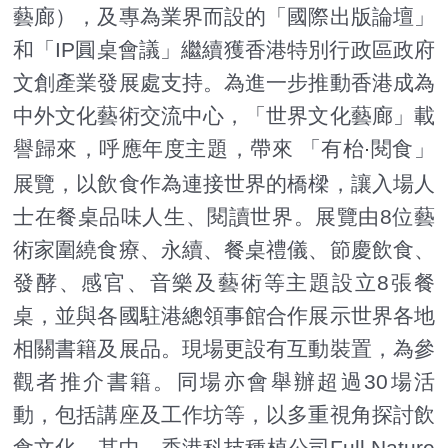
藝廊），及專為業界而設的「國際出版論壇」
和「IP圓桌會議」繼續獲香港特別行政區政府
文創產業發展處支持。為進一步推動香港成為
中外文化藝術交流中心，「世界文化藝廊」載
譽歸來，呼應年度主題，帶來 「有枱
閱食」
·
展覽，以飲食作為連接世界的橋樑，讓入場人
士在餐桌品味人生、閱讀世界。展覽由8位藝
術家圍繞食療、永續、餐桌禮儀、節慶飲食、
發酵、感官、音樂及藝術等主題設立8張餐
桌，並與各國駐港總領事館合作展示世界各地
相關書籍及展品。現場更設有互動裝置，為參
觀者推介書籍。同場亦會舉辦超過30場活
動，包括講座及工作坊等，以多重視角探討飲
食文化。其中，香港科技種植公司Full Nature