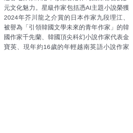
元文化魅力。星級作家包括憑AI主題小說榮獲
2024年芥川龍之介賞的日本作家九段理江、
被譽為「引領韓國文學未來的青年作家」的韓
國作家千先蘭、韓國頂尖科幻小說作家代表金
寶英、現年約16歲的年輕越南英語小說作家
Nguyen Hanh Phuong（Rosy Black）、探
討城市設計及生活品質的捷克建築師Osamu
Okamura等。其他講座系列的講者包括貿發
局前主席蘇澤光、恒隆地產榮譽董事長陳啟
宗、港大微生物學系講座教授袁國勇、極地科
學工作者李樂詩等；「名人講故事」則邀得奧
運劍擊金牌得主江旻憓、香港首位米芝蓮星級
女主廚劉韻棋、藝人陳家樂及陳凱琳等。（記