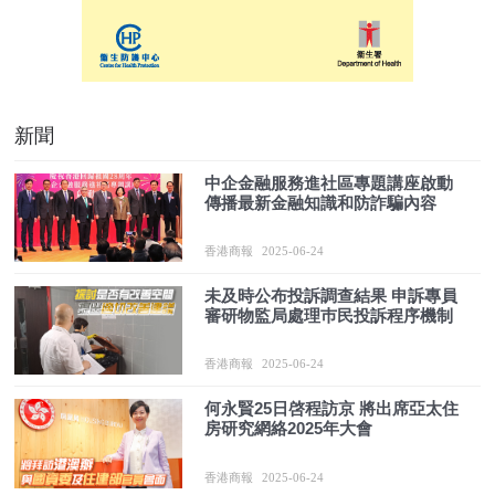
新聞
中企金融服務進社區專題講座啟動
傳播最新金融知識和防詐騙內容
香港商報
2025-06-24
未及時公布投訴調查結果 申訴專員
審研物監局處理巿民投訴程序機制
香港商報
2025-06-24
何永賢25日啓程訪京 將出席亞太住
房研究網絡2025年大會
香港商報
2025-06-24