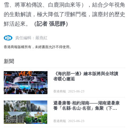
雪、將軍柏傳說、白鹿洞由來等），結合少年視角
的生動解讀，極大降低了理解門檻，讓塵封的歷史
鮮活起來。
（記者 張思靜）
責任編輯：嚴燕紅
香港商報版權所有，未經書面允許不得使用。
新聞
《海的那一邊》繪本版將與全球讀
者暖心邂逅
香港商報
2025-06-23
避暑康養·相約湖南——湖南避暑康
養「名縣·名山·名宿」集聚（下
篇）
香港商報
2025-06-23