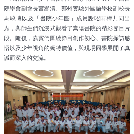
院學會副會長宮嵩濤、鄭州實驗外國語學校副校長
馬驍博以及「書院少年團」成員謝昭雨橦共同出
席，與師生們沉浸式觀看了嵩陽書院的精彩節目片
段。隨後，嘉賓們圍繞節目創作初心、書院探訪感
悟以及少年視角的獨特價值，與現場同學展開了真
誠而深入的交流。