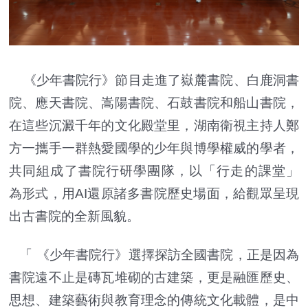
《少年書院行》節目走進了嶽麓書院、白鹿洞書
院、應天書院、嵩陽書院、石鼓書院和船山書院，
在這些沉澱千年的文化殿堂里，湖南衛視主持人鄭
方一攜手一群熱愛國學的少年與博學權威的學者，
共同組成了書院行研學團隊，以「行走的課堂」
為形式，用AI還原諸多書院歷史場面，給觀眾呈現
出古書院的全新風貌。
「 《少年書院行》選擇探訪全國書院，正是因為
書院遠不止是磚瓦堆砌的古建築，更是融匯歷史、
思想、建築藝術與教育理念的傳統文化載體，是中