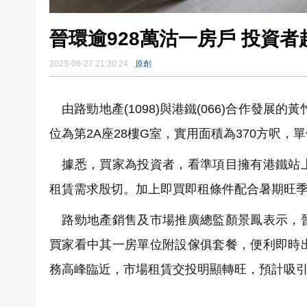
晉環逾928萬沽一房戶 投資
2025-06-27 21:30:24
原創
由路勁地產(1098)與港鐵(066)合作發展
位為第2A座28樓G室，實用面積為370方呎，單
據悉，買家為投資者，看準項目擁有港鐵站上
租賃需求殷切。加上即買即租條件配合暑期旺
路勁地產銷售及市場推廣總監顏景鳳表示，晉
買家看中其一房單位附設傢俱套餐，便利即時
務高峰臨近，市場租賃交投明顯轉旺，預計吸