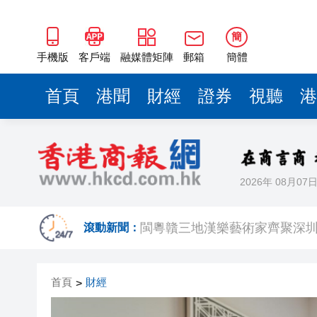
閩粵贛三地漢樂藝術家齊聚深
有片丨外交部回應特朗普委內瑞
簡
50餘位頂尖專家共話時代命題
手機版
客戶端
融媒體矩陣
郵箱
簡體
海南澄邁文儒煥新升級 五組數
首頁
港聞
財經
證券
視聽
港
梁振英率港區全國政協委員考
2025年海南儋州以舊換新帶動消
山東26戶省屬國企去年合計營收2
2026年 08月07
瀋陽鐵西校園閱讀活動解鎖閱
閩粵贛三地漢樂藝術家齊聚深
滾動新聞：
有片丨外交部回應特朗普委內瑞
首頁
財經
>
50餘位頂尖專家共話時代命題
海南澄邁文儒煥新升級 五組數