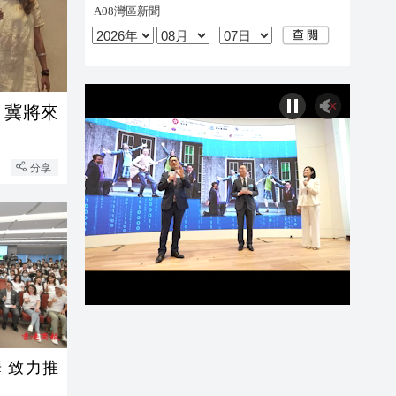
：冀將來
分享
 致力推