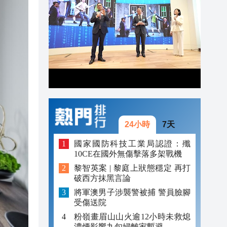
20:42
20:41
20:40
20:39
20:34
20:31
24小時
7天
國家國防科技工業局認證：殲
10CE在國外無傷擊落多架戰機
黎智英案 | 黎庭上狀態穩定 再打
破西方抹黑言論
將軍澳男子涉襲警被捕 警員臉腳
受傷送院
粉嶺畫眉山山火逾12小時未救熄
濃煙影響九旬婦離家暫避