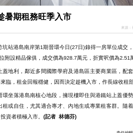
者趁暑期租務旺季入市
來源：
的黃竹坑站港島南岸第1期晉環今日(27日)錄得一房單位成交
位附設精品傢俱，成交價為928.7萬元，折實呎價為2.51
蓋地利，鄰近多間國際學府及港島區主要商業區，配套
季來臨，租金回報穩健，因而決定趁機入市，作長線收租
環坐落港島南核心地段，擁現樓即住與港鐵站上蓋優勢
出租或自住，尤其適合專才、內地生或專業租客群。隨
引投資者積極入市。
(記者 林德芬)
責任編輯