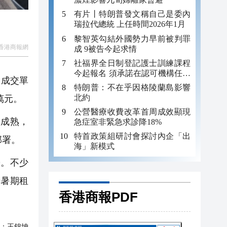
有片丨特朗普發文稱自己是委內
瑞拉代總統 上任時間2026年1月
黎智英勾結外國勢力早前被判罪
香港商報網
成 9被告今起求情
社福界全日制登記護士訓練課程
今起報名 須承諾在認可機構任職
，成交單
至少三年
特朗普：不在乎因格陵蘭島影響
北約
萬元。
公營醫療收費改革首周成效顯現
成熟，
急症室非緊急求診降18%
特首政策組研討會探討內企「出
部署。
海」新模式
。不少
着暑期租
香港商報PDF
：
王錦坤