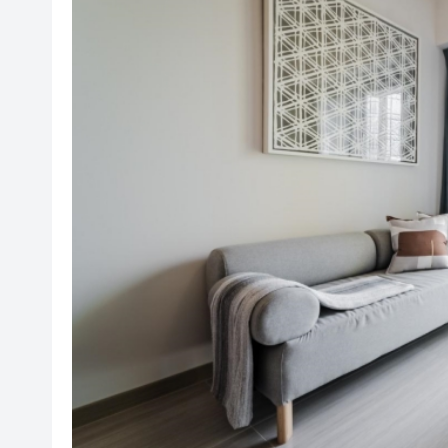
梁振英率港區全國政協委員考
2025年海南儋州以舊換新帶動消
山東26戶省屬國企去年合計營收2
瀋陽鐵西校園閱讀活動解鎖閱
閩粵贛三地漢樂藝術家齊聚深
有片丨外交部回應特朗普委內瑞