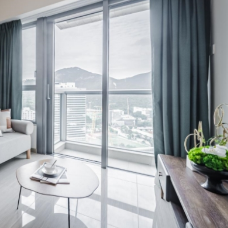
察團來瓊考察
費約18億元
.58萬億 利潤總額近936億
讀新玩法
圳，共奏客家文化傳承新篇章
拉石油言論 拉美國家有權自主選擇合作夥伴