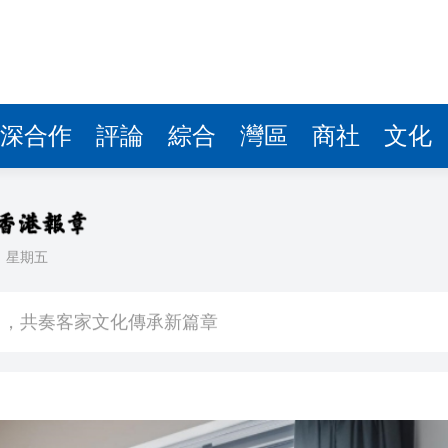
圳，共奏客家文化傳承新篇章
拉石油言論 拉美國家有權自主選擇合作夥伴
據見證文儒沉香從傳統邁向現代
深合作
評論
綜合
灣區
商社
文化
察團來瓊考察
費約18億元
.58萬億 利潤總額近936億
日
星期五
讀新玩法
圳，共奏客家文化傳承新篇章
拉石油言論 拉美國家有權自主選擇合作夥伴
據見證文儒沉香從傳統邁向現代