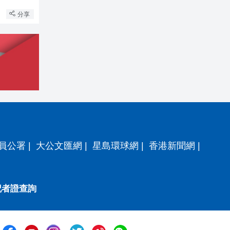
分享
員公署
|
大公文匯網
|
星島環球網
|
香港新聞網
|
記者證查詢