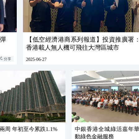
彈
【低空經濟港商系列報道】投資推廣署
香港載人無人機可飛往大灣區城市
分享
2025-06-27
兩周 年初至今累跌1.1%
中銀香港全城綠活嘉年華
動綠色金融服務