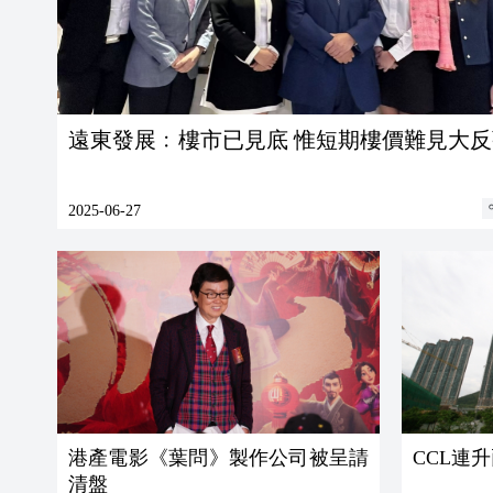
遠東發展﹕樓市已見底 惟短期樓價難見大反
2025-06-27
港產電影《葉問》製作公司被呈請
CCL連升
清盤