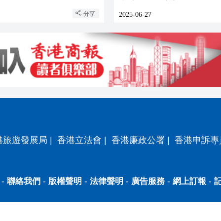
分享
2025-06-27
港旅遊發展局
|
香港立法會
|
香港廉政公署
|
香港申訴專
-
聯絡我們
-
版權聲明
-
法律聲明
-
廣告服務
-
網上訂報
-