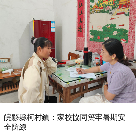
皖黟縣柯村鎮：家校協同築牢暑期安
全防線