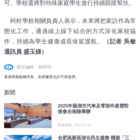
可。學校還將對特殊家庭學生進行持續跟蹤幫扶。
柯村學校相關負責人表示，未來將把家訪作為常
態化工作，通過線上線下結合的方式深化家校協
作，持續為學生健康成長保駕護航。
（記者 吳敏
通訊員 盛玉娣）
責任編輯：林梓琦
香港商報版權所有，未經書面允許不得使用。
新聞
2025年蕪湖市汽車及零部件產需對
接會在南陵舉辦
香港商報
2025-07-02
合肥高新區深化民生服務 構築「三