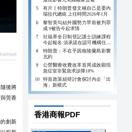
有片丨特朗普發文稱自己是委內
瑞拉代總統 上任時間2026年1月
黎智英勾結外國勢力早前被判罪
成 9被告今起求情
社福界全日制登記護士訓練課程
今起報名 須承諾在認可機構任職
至少三年
特朗普：不在乎因格陵蘭島影響
香港商報網
北約
公營醫療收費改革首周成效顯現
急症室非緊急求診降18%
特首政策組研討會探討內企「出
海」新模式
，隨後將
術與莞香
香港商報PDF
的創新