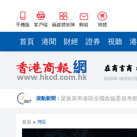
2025年海南儋州以舊換新帶動消
山東26戶省屬國企去年合計營收2
簡
瀋陽鐵西校園閱讀活動解鎖閱
手機版
客戶端
融媒體矩陣
郵箱
簡體
閩粵贛三地漢樂藝術家齊聚深
首頁
港聞
財經
證券
視聽
港
有片丨外交部回應特朗普委內瑞
50餘位頂尖專家共話時代命題
海南澄邁文儒煥新升級 五組數
2026年 08月07
梁振英率港區全國政協委員考
2025年海南儋州以舊換新帶動消
滾動新聞：
山東26戶省屬國企去年合計營收2
首頁
灣區
>
瀋陽鐵西校園閱讀活動解鎖閱
閩粵贛三地漢樂藝術家齊聚深