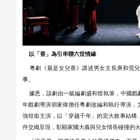
以「香」為引串聯六世情緣
粵劇《最是女兒香》講述男女主長庚和莞兒
事。
據悉，該劇由一級編劇盛和煜執筆，中國戲劇
年戲劇導演胡家偉擔任粵劇改編和執行導演，
強領銜主演，以「穿越千年」的宏大敘事結構
件交織呈現，彰顯家國大義與兒女情長碰撞的