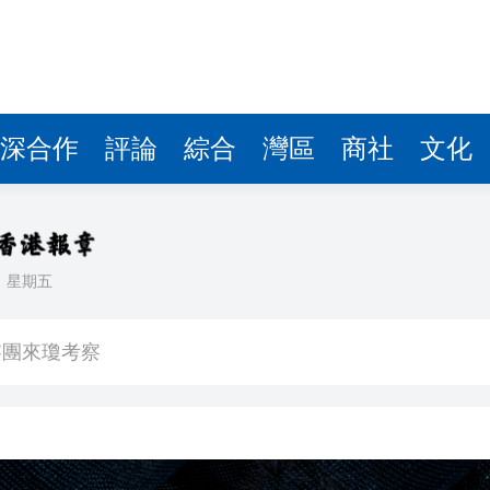
費約18億元
.58萬億 利潤總額近936億
讀新玩法
圳，共奏客家文化傳承新篇章
深合作
評論
綜合
灣區
商社
文化
拉石油言論 拉美國家有權自主選擇合作夥伴
據見證文儒沉香從傳統邁向現代
日
星期五
察團來瓊考察
費約18億元
.58萬億 利潤總額近936億
讀新玩法
圳，共奏客家文化傳承新篇章