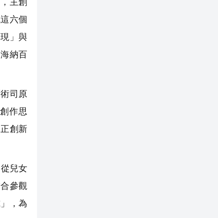
，主創
代這六個
再現」與
『海納百
術司原
創作思
守正創新
「從兒女
結合參觀
式」，為