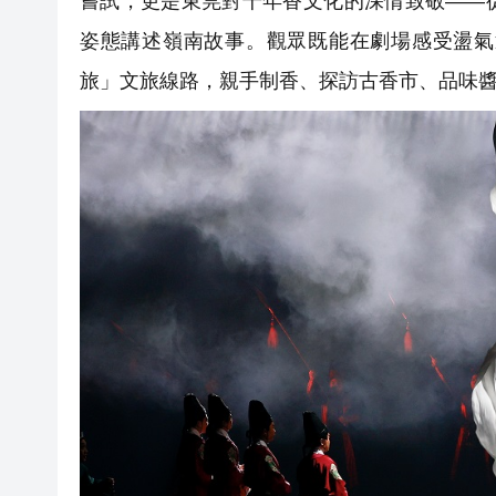
嘗試，更是東莞對千年香文化的深情致敬——
姿態講述嶺南故事。觀眾既能在劇場感受盪氣
旅」文旅線路，親手制香、探訪古香市、品味