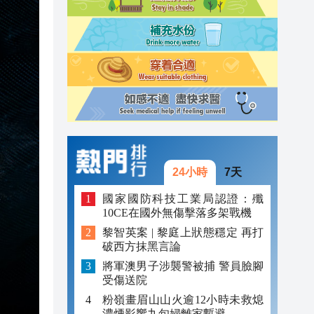
20:31
20:55
20:42
20:42
20:41
20:40
24小時
7天
20:39
國家國防科技工業局認證：殲
10CE在國外無傷擊落多架戰機
20:34
黎智英案 | 黎庭上狀態穩定 再打
破西方抹黑言論
20:31
將軍澳男子涉襲警被捕 警員臉腳
受傷送院
粉嶺畫眉山山火逾12小時未救熄
濃煙影響九旬婦離家暫避