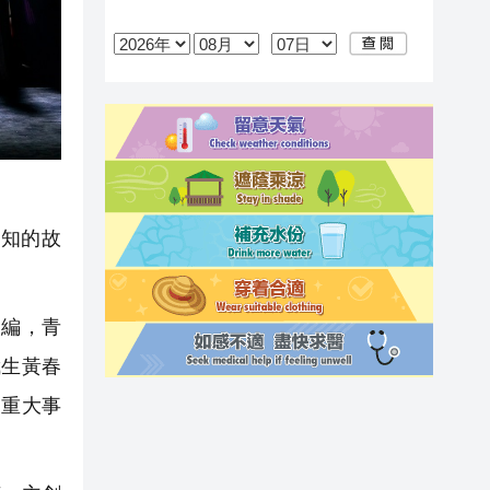
知的故
編，青
武生黃春
史重大事