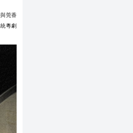
與莞香
傳統粵劇