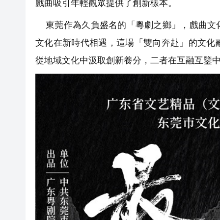
戲曲吸引年輕觀眾提供了創新樣本。
東莞作為久負盛名的「粵劇之鄉」，戲曲文化
文化在新時代相遇，這場「雙向奔赴」的文化
從地域文化中汲取創新養分，二者在互融互鑒