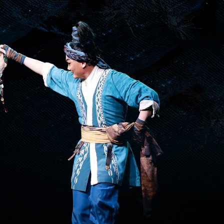
拉石油言論 拉美國家有權自主選擇合作夥伴
據見證文儒沉香從傳統邁向現代
察團來瓊考察
費約18億元
.58萬億 利潤總額近936億
讀新玩法
圳，共奏客家文化傳承新篇章
拉石油言論 拉美國家有權自主選擇合作夥伴