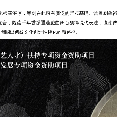
根基深厚，粵劇在此擁有廣泛的群眾基礎。當粵劇藝術
融合，既讓千年香韻通過戲曲舞台獲得現代表達，也使
中開闢出傳統文化創造性轉化的新路徑。