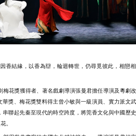
因香結緣，以香為辯，輪迴轉世，仍尋覓彼此，相戀相
梅花獎獲得者、著名戲劇導演張曼君擔任導演及粵劇改
文華獎、梅花獎雙料得主曾小敏與一級演員、實力派文
，串聯起先秦至現代的時空跨度，將莞香文化與中國歷
火花。