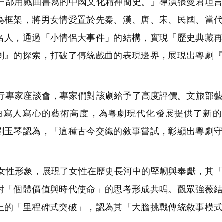
部用戲曲書寫的中國文化精神簡史。」導演張曼君坦言
為框架，將男女情愛置於先秦、漢、唐、宋、民國、當
名人，通過「小情侶大事件」的結構，實現「歷史典藏
劇』的探索，打破了傳統戲曲的表現邊界，展現出粵劇
專家座談會，專家們對該劇給予了高度評價。文旅部藝
曲寫人寫心的藝術高度，為粵劇現代化發展提供了新的
劉玉琴認為，「這種古今交織的敘事嘗試，彰顯出粵劇
女性形象，展現了女性在歷史長河中的堅韌與奉獻，其
對「個體價值與時代使命」的思考形成共鳴。觀眾強薇
上的「里程碑式突破」，認為其「大膽挑戰傳統敘事模