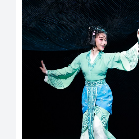
有片丨外交部回應特朗普委內瑞
50餘位頂尖專家共話時代命題
海南澄邁文儒煥新升級 五組數
梁振英率港區全國政協委員考
2025年海南儋州以舊換新帶動消
山東26戶省屬國企去年合計營收2
瀋陽鐵西校園閱讀活動解鎖閱
閩粵贛三地漢樂藝術家齊聚深
有片丨外交部回應特朗普委內瑞