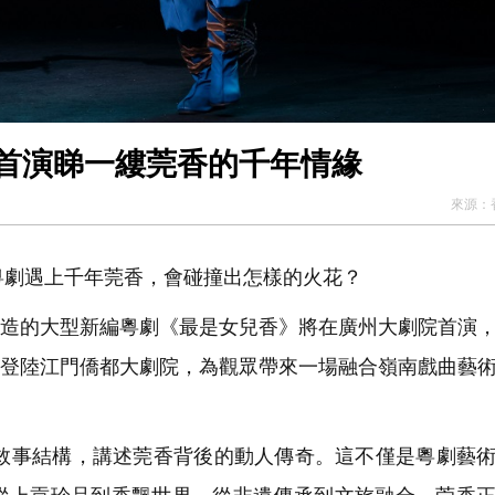
州首演睇一縷莞香的千年情緣
來源：
劇遇上千年莞香，會碰撞出怎樣的火花？
打造的大型新編粵劇《最是女兒香》將在廣州大劇院首演
8日登陸江門僑都大劇院，為觀眾帶來一場融合嶺南戲曲藝
事結構，講述莞香背後的動人傳奇。這不僅是粵劇藝術