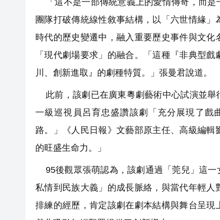
「這不是一部傳統意義上的愛情傳奇，而是一
團隊打破傳統線性敘事結構，以「六世情緣」
時代的歷史變遷中，融入重要歷史事件與文化
「現代劇場要求」的融合。「這種『非典型戲
川、創新進取』的劇種特質。」張曼君說道。
此前，該劇已在廣東粵劇藝術中心試演並舉行
一級巡視員呂育忠盛讚該劇「充分展現了戲
路。」《人民日報》文藝部原主任、高級編輯
的旺盛生命力。」
95後觀眾張萌認為，該劇通過「莞兒」這一
私情到民族大義」的成長脈絡，與當代年輕人
排練的經歷，肯定該劇在劇本結構與舞台呈現