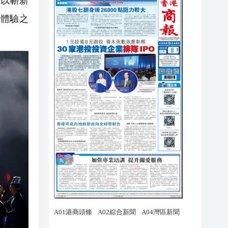
正以嶄新
體驗之
。