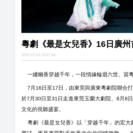
粵劇《最是女兒香》16日廣
2025-07-03 20:47:34
一縷幽香穿越千年，一段情緣輪迴六世。當粵
7月16日至17日，由東莞與廣東粵劇院聯合
於7月30日至31日走進東莞玉蘭大劇院、8月
文化的視聽盛宴。
粵劇《最是女兒香》以「穿越千年」的宏大敘