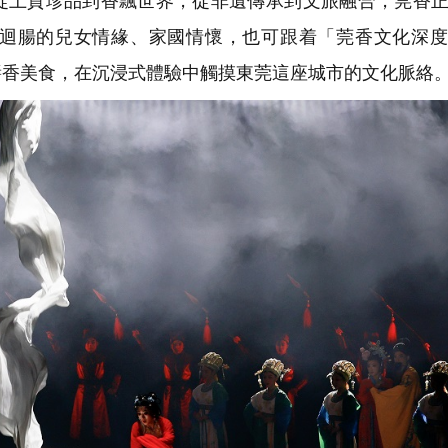
從上貢珍品到香飄世界，從非遺傳承到文旅融合，莞香
迴腸的兒女情緣、家國情懷，也可跟着「莞香文化深度
醬香美食，在沉浸式體驗中觸摸東莞這座城市的文化脈絡