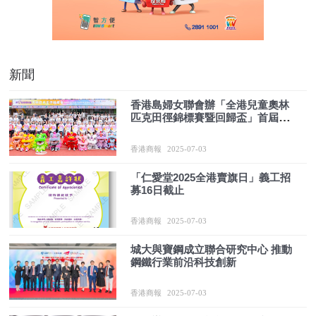
新聞
香港島婦女聯會辦「全港兒童奧林
匹克田徑錦標賽暨回歸盃」首屆親
子運動會
香港商報
2025-07-03
「仁愛堂2025全港賣旗日」義工招
募16日截止
香港商報
2025-07-03
城大與寶鋼成立聯合研究中心 推動
鋼鐵行業前沿科技創新
香港商報
2025-07-03