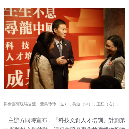
與會嘉賓現場交流：董吳玲玲（左），吳迪（中），王紅（右）。
主辦方同時宣布，「科技文創人才培訓」計劃第