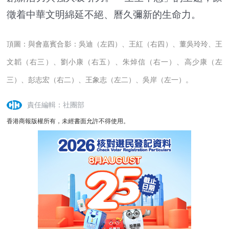
徵着中華文明綿延不絕、曆久彌新的生命力。
頂圖：
與會嘉賓合影：吳迪（左四）、王紅（右四）、董吳玲玲、王
文韜（右三）、劉小康（右五）、朱焯信（右一）、高少康（左
三）、彭志宏（右二）、王象志（左二）、吳岸（左一）。
責任編輯：社團部
香港商報版權所有，未經書面允許不得使用。