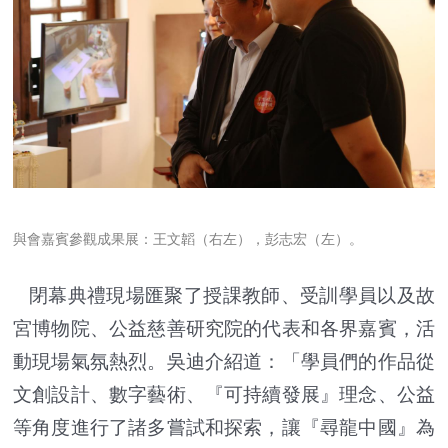
與會嘉賓參觀成果展：王文韜（右左），彭志宏（左）。
閉幕典禮現場匯聚了授課教師、受訓學員以及故
宮博物院、公益慈善研究院的代表和各界嘉賓，活
動現場氣氛熱烈。吳迪介紹道：「學員們的作品從
文創設計、數字藝術、『可持續發展』理念、公益
等角度進行了諸多嘗試和探索，讓『尋龍中國』為