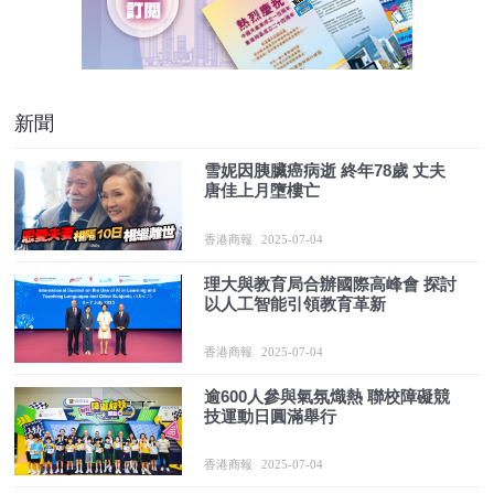
新聞
雪妮因胰臟癌病逝 終年78歲 丈夫
唐佳上月墮樓亡
香港商報
2025-07-04
理大與教育局合辦國際高峰會 探討
以人工智能引領教育革新
香港商報
2025-07-04
逾600人參與氣氛熾熱 聯校障礙競
技運動日圓滿舉行
香港商報
2025-07-04